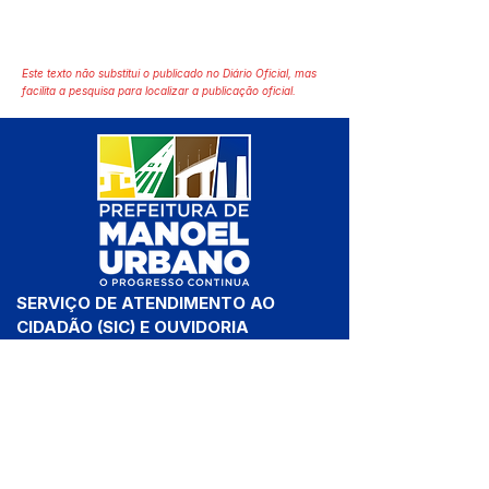
Este texto não substitui o publicado no Diário Oficial, mas
facilita a pesquisa para localizar a publicação oficial.
SERVIÇO DE ATENDIMENTO AO 
CIDADÃO (SIC) E OUVIDORIA
Prefeitura de Manoel Urbano - 
Estado do Acre
CNPJ 04.051.207/0001-46
💻Acesso online: 
SIC 
| 
Fale Conosco
 | 
Ouvidoria
 | 
Mapa do Site