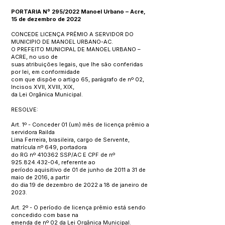
PORTARIA Nº 295/2022 Manoel Urbano – Acre,
15 de dezembro de 2022
CONCEDE LICENÇA PRÊMIO A SERVIDOR DO
MUNICIPIO DE MANOEL URBANO-AC.
O PREFEITO MUNICIPAL DE MANOEL URBANO –
ACRE, no uso de
suas atribuições legais, que lhe são conferidas
por lei, em conformidade
com que dispõe o artigo 65, parágrafo de nº 02,
Incisos XVII, XVIII, XIX,
da Lei Orgânica Municipal.
RESOLVE:
Art. 1º - Conceder 01 (um) mês de licença prêmio a
servidora Railda
Lima Ferreira, brasileira, cargo de Servente,
matrícula nº 649, portadora
do RG nº 410362 SSP/AC E CPF de nº
925.824.432-04
, referente ao
período aquisitivo de 01 de junho de 2011 a 31 de
maio de 2016, a partir
do dia 19 de dezembro de 2022 a 18 de janeiro de
2023.
Art. 2º - O período de licença prêmio está sendo
concedido com base na
emenda de nº 02 da Lei Orgânica Municipal.