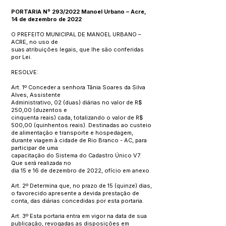
PORTARIA Nº 293/2022 Manoel Urbano – Acre,
14 de dezembro de 2022
O PREFEITO MUNICIPAL DE MANOEL URBANO –
ACRE, no uso de
suas atribuições legais, que lhe são conferidas
por Lei.
RESOLVE:
Art. 1º Conceder a senhora Tânia Soares da Silva
Alves, Assistente
Administrativo, 02 (duas) diárias no valor de R$
250,00 (duzentos e
cinquenta reais) cada, totalizando o valor de R$
500,00 (quinhentos reais). Destinadas ao custeio
de alimentação e transporte e hospedagem,
durante viagem à cidade de Rio Branco - AC, para
participar de uma
capacitação do Sistema do Cadastro Único V7.
Que será realizada no
dia 15 e 16 de dezembro de 2022, ofício em anexo.
Art. 2º Determina que, no prazo de 15 (quinze) dias,
o favorecido apresente a devida prestação de
conta, das diárias concedidas por esta portaria.
Art. 3º Esta portaria entra em vigor na data de sua
publicação, revogadas as disposições em