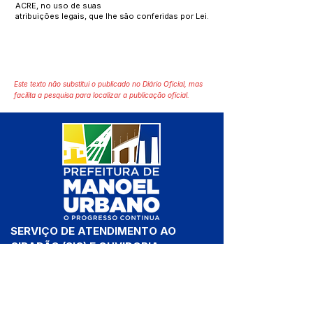
ACRE, no uso de suas
atribuições legais, que lhe são conferidas por Lei.
Este texto não substitui o publicado no Diário Oficial, mas
facilita a pesquisa para localizar a publicação oficial.
SERVIÇO DE ATENDIMENTO AO 
CIDADÃO (SIC) E OUVIDORIA
Prefeitura de Manoel Urbano - 
Estado do Acre
CNPJ 04.051.207/0001-46