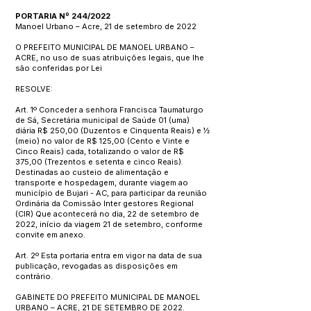
PORTARIA Nº 244/2022
Manoel Urbano – Acre, 21 de setembro de 2022
O PREFEITO MUNICIPAL DE MANOEL URBANO –
ACRE, no uso de suas atribuições legais, que lhe
são conferidas por Lei
RESOLVE:
Art. 1º Conceder a senhora Francisca Taumaturgo
de Sá, Secretária municipal de Saúde 01 (uma)
diária R$ 250,00 (Duzentos e Cinquenta Reais) e ½
(meio) no valor de R$ 125,00 (Cento e Vinte e
Cinco Reais) cada, totalizando o valor de R$
375,00 (Trezentos e setenta e cinco Reais).
Destinadas ao custeio de alimentação e
transporte e hospedagem, durante viagem ao
município de Bujari - AC, para participar da reunião
Ordinária da Comissão Inter gestores Regional
(CIR) Que acontecerá no dia, 22 de setembro de
2022, início da viagem 21 de setembro, conforme
convite em anexo.
Art. 2º Esta portaria entra em vigor na data de sua
publicação, revogadas as disposições em
contrário.
GABINETE DO PREFEITO MUNICIPAL DE MANOEL
URBANO – ACRE, 21 DE SETEMBRO DE 2022.