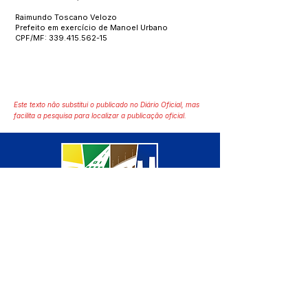
Raimundo Toscano Velozo
Prefeito em exercício de Manoel Urbano
CPF/MF:
339.415.562-15
Este texto não substitui o publicado no Diário Oficial, mas
facilita a pesquisa para localizar a publicação oficial.
SERVIÇO DE ATENDIMENTO AO 
CIDADÃO (SIC) E OUVIDORIA
Prefeitura de Manoel Urbano - 
Estado do Acre