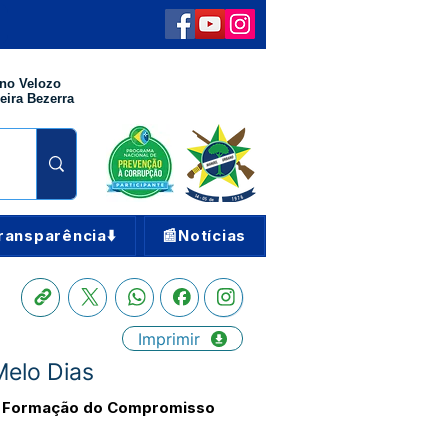
no Velozo
eira Bezerra
ransparência⬇️
📰Notícias
Imprimir
Melo Dias
o de Formação do Compromisso