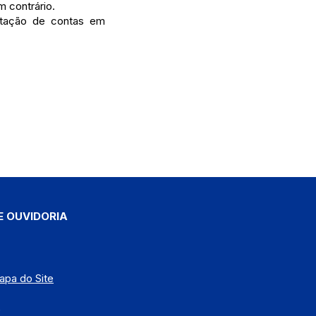
m contrário.
stação de contas em
E OUVIDORIA
apa do Site
)