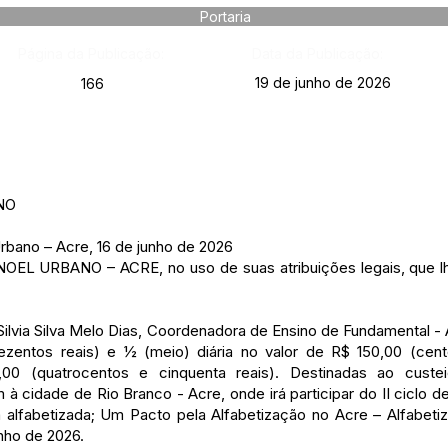
Portaria
Página da Publicação:
Data da Publicação:
19 de junho de 2026
166
NO
ano – Acre, 16 de junho de 2026
 URBANO – ACRE, no uso de suas atribuições legais, que lh
Silvia Silva Melo Dias, Coordenadora de Ensino de Fundamental - A
rezentos reais) e ½ (meio) diária no valor de R$ 150,00 (cent
,00 (quatrocentos e cinquenta reais). Destinadas ao custe
 cidade de Rio Branco - Acre, onde irá participar do II ciclo 
 alfabetizada; Um Pacto pela Alfabetização no Acre – Alfabet
unho de 2026.