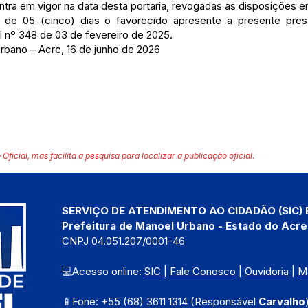
entra em vigor na data desta portaria, revogadas as disposições e
o de 05 (cinco) dias o favorecido apresente a presente pre
 nº 348 de 03 de fevereiro de 2025.
rbano – Acre, 16 de junho de 2026
 Oficial, mas facilita a pesquisa para localizar a publicação oficial.
SERVIÇO DE ATENDIMENTO AO CIDADÃO (SIC) 
Prefeitura de Manoel Urbano - Estado do Acre
CNPJ 04.051.207/0001-46
💻Acesso online: 
SIC 
| 
Fale Conosco
 | 
Ouvidoria
 | 
M
📱Fone: +55 (68) 3611 1314 (Responsável 
Carvalho