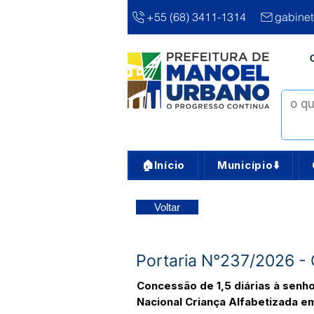
+55 (68) 3411-1314
gabine
🏠Início
Município⬇️
Voltar
Portaria N°237/2026 - C
Concessão de 1,5 diárias à senho
Nacional Criança Alfabetizada e