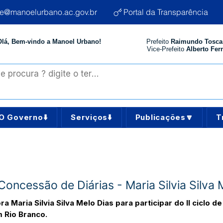
te@manoelurbano.ac.gov.br
Portal da Transparência
Olá, Bem-vindo a Manoel Urbano!
Prefeito
Raimundo Tosca
Vice-Prefeito
Alberto Ferr
O Governo⬇️
Serviços⬇️
Publicações🔽
T
oncessão de Diárias - Maria Silvia Silva 
ra Maria Silvia Silva Melo Dias para participar do II cicl
m Rio Branco.