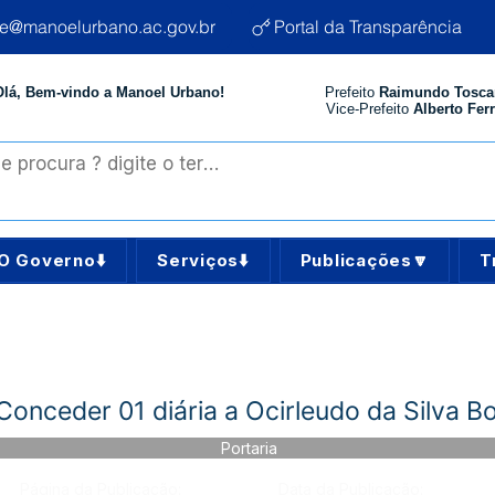
te@manoelurbano.ac.gov.br
Portal da Transparência
Olá, Bem-vindo a Manoel Urbano!
Prefeito
Raimundo Tosca
Vice-Prefeito
Alberto Ferr
O Governo⬇️
Serviços⬇️
Publicações🔽
T
Conceder 01 diária a Ocirleudo da Silva B
Portaria
Página da Publicação:
Data da Publicação: