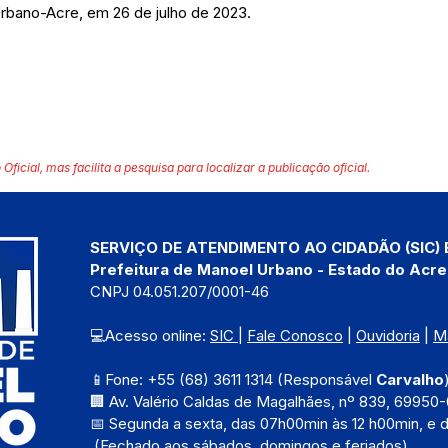
rbano-Acre, em 26 de julho de 2023.
 Oficial, mas facilita a pesquisa para localizar a publicação oficial.
SERVIÇO DE ATENDIMENTO AO CIDADÃO (SIC) 
Prefeitura de Manoel Urbano - Estado do Acre
CNPJ 04.051.207/0001-46
💻Acesso online: 
SIC 
| 
Fale Conosco
 | 
Ouvidoria
 | 
M
📱Fone: +55 (68) 3611 1314 (Responsável 
Carvalho
🏢 Av. Valério Caldas de Magalhães, nº 839, 69950-
📅 Segunda a sexta, das 
07h00min às 12 h00min, e 
 (Fechado aos sábados, domingos e feriados)