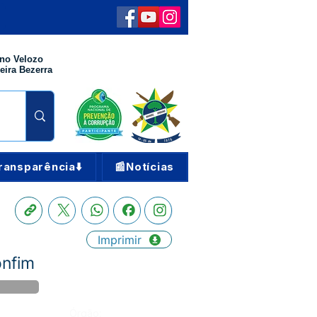
no Velozo
eira Bezerra
ransparência⬇️
📰Notícias
Imprimir
onfim
Órgão: