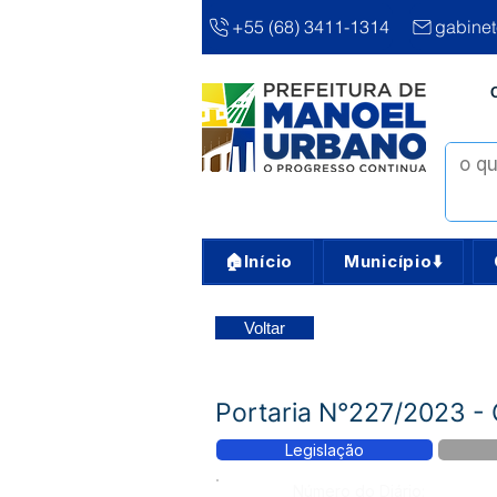
+55 (68) 3411-1314
gabine
🏠Início
Município⬇️
Voltar
Portaria N°227/2023 - 
Legislação
Número do Diário: