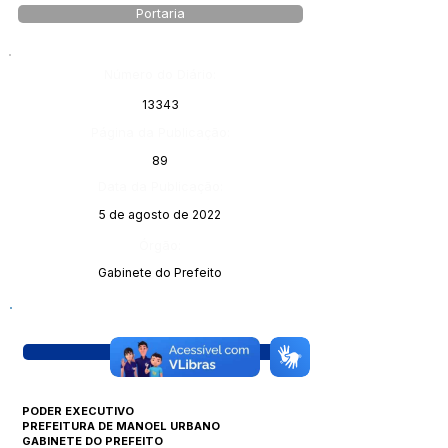
Portaria
Número do Diário:
13343
Página da Publicação:
89
Data da Publicação:
5 de agosto de 2022
Órgão:
Gabinete do Prefeito
Visualizar
PODER EXECUTIVO
PREFEITURA DE MANOEL URBANO
GABINETE DO PREFEITO