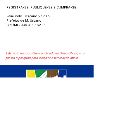
REGISTRA-SE, PUBLIQUE-SE E CUMPRA-SE.
Raimundo Toscano Velozo
Prefeito de M. Urbano
CPF/MF:
339.415.562-15
Este texto não substitui o publicado no Diário Oficial, mas
facilita a pesquisa para localizar a publicação oficial.
SERVIÇO DE ATENDIMENTO AO 
CIDADÃO (SIC) E OUVIDORIA
Prefeitura de Manoel Urbano - 