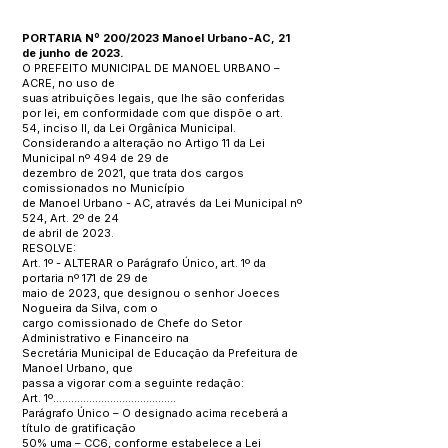
PORTARIA Nº 200/2023 Manoel Urbano-AC, 21
de junho de 2023.
O PREFEITO MUNICIPAL DE MANOEL URBANO –
ACRE, no uso de
suas atribuições legais, que lhe são conferidas
por lei, em conformidade com que dispõe o art.
54, inciso II, da Lei Orgânica Municipal.
Considerando a alteração no Artigo 11 da Lei
Municipal nº 494 de 29 de
dezembro de 2021, que trata dos cargos
comissionados no Município
de Manoel Urbano - AC, através da Lei Municipal nº
524, Art. 2º de 24
de abril de 2023.
RESOLVE:
Art. 1º - ALTERAR o Parágrafo Único, art. 1º da
portaria nº 171 de 29 de
maio de 2023, que designou o senhor Joeces
Nogueira da Silva, com o
cargo comissionado de Chefe do Setor
Administrativo e Financeiro na
Secretária Municipal de Educação da Prefeitura de
Manoel Urbano, que
passa a vigorar com a seguinte redação:
Art. 1º.........................................
Parágrafo Único – O designado acima receberá a
título de gratificação
50% uma – CC6, conforme estabelece a Lei