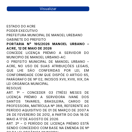
Visualizar
ESTADO DO ACRE
PODER EXECUTIVO
PREFEITURA MUNICIPAL DE MANOEL UREBANO
GABINETE DO PREFEITO
PORTARIA Nº 195/2026 MANOEL URBANO –
ACRE, 12 DE MAIO DE 2026
CONCEDE LICENÇA PRÊMIO A SERVIDOR DO
MUNICIPIO DE MANOEL URBANO-AC.
O PREFEITO MUNICIPAL DE MANOEL URBANO –
ACRE, NO USO DE SUAS ATRIBUIÇÕES LEGAIS,
QUE LHE SÃO CONFERIDAS POR LEI, EM
CONFORMIDADE COM QUE DISPÕE O ARTIGO 65,
PARÁGRAFO DE Nº 02, INCISOS XVII, XVIII, XIX, DA
LEI ORGÂNICA MUNICIPAL.
RESOLVE:
ART. 1º – CONCEDER 03 (TRÊS) MESES DE
LICENÇA PRÊMIO A SERVIDORA IVANE DOS
SANTOS TAVARES, BRASILEIRA, CARGO DE
PROFESSORA, MATRÍCULA Nº 388, REFERENTE AO
PERÍODO AQUISITIVO DE 01 DE MARÇO DE 2007 A
28 DE FEVEREIRO DE 2012, A PARTIR DO DIA 18 DE
MAIO A 17 DE AGOSTO DE 2026.
ART. 2º – O PERÍODO DE LICENÇA PRÊMIO ESTÁ
SENDO CONCEDIDO COM BASE NA EMENDA DE Nº