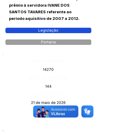
prêmio à servidora IVANE DOS
SANTOS TAVARES referente ao
período aquisitivo de 2007 a 2012.
Legislação
Portaria
Número do Diário:
14270
Página da Publicação:
144
Data da Publicação:
21 de maio de 2026
Órgão: