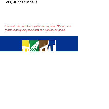
CPF/MF:
339415562-15
Este texto não substitui o publicado no Diário Oficial, mas
facilita a pesquisa para localizar a publicação oficial.
SERVIÇO DE ATENDIMENTO AO 
CIDADÃO (SIC) E OUVIDORIA
Prefeitura de Manoel Urbano - 
Estado do Acre
CNPJ 04.051.207/0001-46