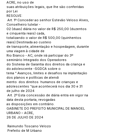
ACRE, no uso de
suas atribuições legais, que lhe são conferidas
por Lei
RESOLVE:
Art. 1º Conceder ao senhor Estevão Veloso Alves,
Conselheiro tutelar -
02 (duas) diária no valor de R$ 250,00 (duzentos
e cinquenta reais) cada,
totalizando o valor de R$ 500,00 (quinhentos
reais).Destinada ao custeio
de transporte, alimentação e hospedagem, durante
uma viagem à cidade de
Rio Branco - AC, onde irá participar do 3º
seminário Integrado dos Operadores
do Sistema de Garantia dos direitos da criança e
do adolescente -SGDCA sobre o
tema “ Avanços, limites e desafios na implantação
dos planos e políticas de atendi
mento dos direitos humanos de crianças e
adolescentes ’’que acontecerá nos dia 30 e 31
de julho de 2024
Art. 2º Esta concessão de diária entra em vigor na
data desta portaria, revogadas
as disposições em contrário.
GABINETE DO PREFEITO MUNICIPAL DE MANOEL
URBANO – ACRE,
26 DE JULHO DE 2024
Raimundo Toscano Velozo
Prefeito de M Urbano