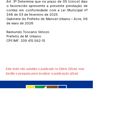
Art. 3º Determina que no prazo de 05 (cinco) dias
o favorecido apresente a presente prestação de
contas em conformidade com a Lei Municipal nº
348 de 03 de fevereiro de 2025.
Gabinete do Prefeito de Manoel Urbano – Acre, 06
de maio de 2026
Raimundo Toscano Velozo
Prefeito de M. Urbano
CPF/MF:
339.415.562-15
Este texto não substitui o publicado no Diário Oficial, mas
facilita a pesquisa para localizar a publicação oficial.
SERVIÇO DE ATENDIMENTO AO 