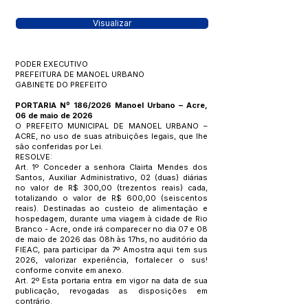
Visualizar
PODER EXECUTIVO
PREFEITURA DE MANOEL URBANO
GABINETE DO PREFEITO
PORTARIA Nº 186/2026 Manoel Urbano – Acre,
06 de maio de 2026
O PREFEITO MUNICIPAL DE MANOEL URBANO –
ACRE, no uso de suas atribuições legais, que lhe
são conferidas por Lei.
RESOLVE:
Art. 1º Conceder a senhora Clairta Mendes dos
Santos, Auxiliar Administrativo, 02 (duas) diárias
no valor de R$ 300,00 (trezentos reais) cada,
totalizando o valor de R$ 600,00 (seiscentos
reais). Destinadas ao custeio de alimentação e
hospedagem, durante uma viagem à cidade de Rio
Branco - Acre, onde irá comparecer no dia 07 e 08
de maio de 2026 das 08h às 17hs, no auditório da
FIEAC, para participar da 7º Amostra aqui tem sus
2026, valorizar experiência, fortalecer o sus!
conforme convite em anexo.
Art. 2º Esta portaria entra em vigor na data de sua
publicação, revogadas as disposições em
contrário.