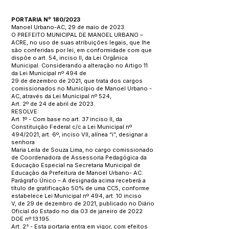
PORTARIA Nº 180/2023
Manoel Urbano-AC, 29 de maio de 2023.
O PREFEITO MUNICIPAL DE MANOEL URBANO –
ACRE, no uso de suas atribuições legais, que lhe
são conferidas por lei, em conformidade com que
dispõe o art. 54, inciso II, da Lei Orgânica
Municipal. Considerando a alteração no Artigo 11
da Lei Municipal nº 494 de
29 de dezembro de 2021, que trata dos cargos
comissionados no Município de Manoel Urbano -
AC, através da Lei Municipal nº 524,
Art. 2º de 24 de abril de 2023.
RESOLVE:
Art. 1º - Com base no art. 37 inciso II, da
Constituição Federal c/c a Lei Municipal nº
494/2021, art. 6º, inciso VII, alínea “i”, designar a
senhora
Maria Leila de Souza Lima, no cargo comissionado
de Coordenadora de Assessoria Pedagógica da
Educação Especial na Secretaria Municipal de
Educação da Prefeitura de Manoel Urbano- AC.
Parágrafo Único – A designada acima receberá a
título de gratificação 50% de uma CC5, conforme
estabelece Lei Municipal nº 494, art. 10 inciso
V, de 29 de dezembro de 2021, publicado no Diário
Oficial do Estado no dia 03 de janeiro de 2022
DOE nº 13.195.
Art. 2° - Esta portaria entra em vigor, com efeitos