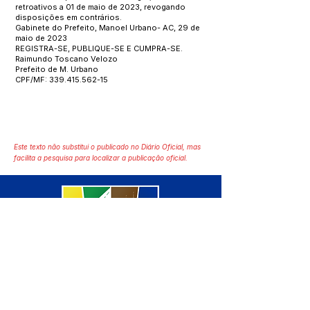
retroativos a 01 de maio de 2023, revogando
disposições em contrários.
Gabinete do Prefeito, Manoel Urbano- AC, 29 de
maio de 2023
REGISTRA-SE, PUBLIQUE-SE E CUMPRA-SE.
Raimundo Toscano Velozo
Prefeito de M. Urbano
CPF/MF:
339.415.562-15
Este texto não substitui o publicado no Diário Oficial, mas
facilita a pesquisa para localizar a publicação oficial.
SERVIÇO DE ATENDIMENTO AO 
CIDADÃO (SIC) E OUVIDORIA