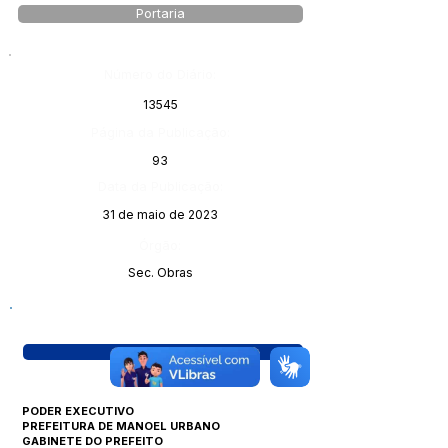
Portaria
Número do Diário:
13545
Página da Publicação:
93
Data da Publicação:
31 de maio de 2023
Órgão:
Sec. Obras
Visualizar
PODER EXECUTIVO
PREFEITURA DE MANOEL URBANO
GABINETE DO PREFEITO