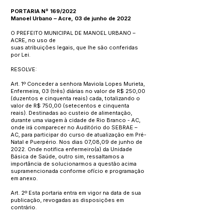
PORTARIA Nº 169/2022
Manoel Urbano – Acre, 03 de junho de 2022
O PREFEITO MUNICIPAL DE MANOEL URBANO –
ACRE, no uso de
suas atribuições legais, que lhe são conferidas
por Lei.
RESOLVE:
Art. 1º Conceder a senhora Maviola Lopes Murieta,
Enfermeira, 03 (três) diárias no valor de R$ 250,00
(duzentos e cinquenta reais) cada, totalizando o
valor de R$ 750,00 (setecentos e cinquenta
reais). Destinadas ao custeio de alimentação,
durante uma viagem à cidade de Rio Branco - AC,
onde irá comparecer no Auditório do SEBRAE –
AC, para participar do curso de atualização em Pré-
Natal e Puerpério. Nos dias 07,08,09 de junho de
2022. Onde notifica enfermeiro(a) da Unidade
Básica de Saúde, outro sim, ressaltamos a
importância de solucionarmos a questão acima
supramencionada conforme ofício e programação
em anexo.
Art. 2º Esta portaria entra em vigor na data de sua
publicação, revogadas as disposições em
contrário.