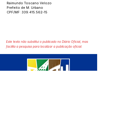
Raimundo Toscano Velozo
Prefeito de M. Urbano
CPF/MF:
339.415.562-15
Este texto não substitui o publicado no Diário Oficial, mas
facilita a pesquisa para localizar a publicação oficial.
SERVIÇO DE ATENDIMENTO AO 
CIDADÃO (SIC) E OUVIDORIA
Prefeitura de Manoel Urbano - 
Estado do Acre
CNPJ 04.051.207/0001-46