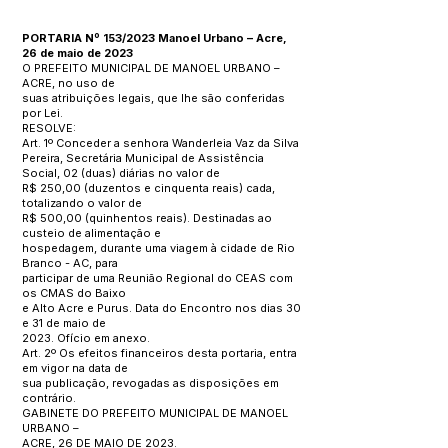
PORTARIA Nº 153/2023 Manoel Urbano – Acre,
26 de maio de 2023
O PREFEITO MUNICIPAL DE MANOEL URBANO –
ACRE, no uso de
suas atribuições legais, que lhe são conferidas
por Lei.
RESOLVE:
Art. 1º Conceder a senhora Wanderleia Vaz da Silva
Pereira, Secretária Municipal de Assistência
Social, 02 (duas) diárias no valor de
R$ 250,00 (duzentos e cinquenta reais) cada,
totalizando o valor de
R$ 500,00 (quinhentos reais). Destinadas ao
custeio de alimentação e
hospedagem, durante uma viagem à cidade de Rio
Branco - AC, para
participar de uma Reunião Regional do CEAS com
os CMAS do Baixo
e Alto Acre e Purus. Data do Encontro nos dias 30
e 31 de maio de
2023. Ofício em anexo.
Art. 2º Os efeitos financeiros desta portaria, entra
em vigor na data de
sua publicação, revogadas as disposições em
contrário.
GABINETE DO PREFEITO MUNICIPAL DE MANOEL
URBANO –
ACRE, 26 DE MAIO DE 2023.