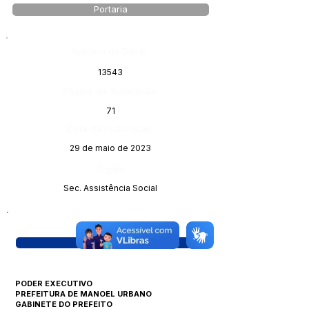
Portaria
Número do Diário:
13543
Página da Publicação:
71
Data da Publicação:
29 de maio de 2023
Órgão:
Sec. Assistência Social
Visualizar
PODER EXECUTIVO
PREFEITURA DE MANOEL URBANO
GABINETE DO PREFEITO