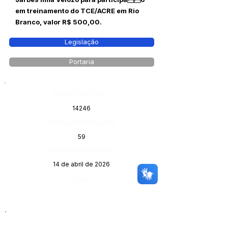
em treinamento do TCE/ACRE em Rio
Branco, valor R$ 500,00.
Legislação
Portaria
Número do Diário:
14246
Página da Publicação:
59
Data da Publicação:
14 de abril de 2026
Órgão: