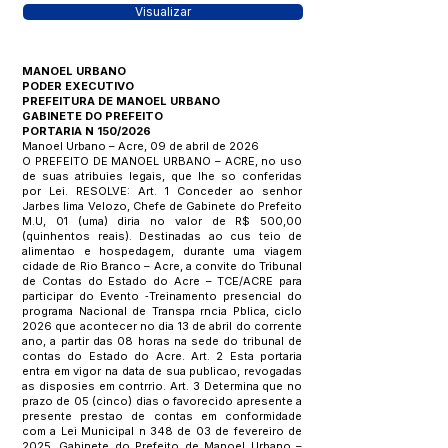
Visualizar
MANOEL URBANO
PODER EXECUTIVO
PREFEITURA DE MANOEL URBANO
GABINETE DO PREFEITO
PORTARIA N 150/2026
Manoel Urbano – Acre, 09 de abril de 2026
O PREFEITO DE MANOEL URBANO – ACRE, no uso
de suas atribuies legais, que lhe so conferidas
por Lei. RESOLVE: Art. 1 Conceder ao senhor
Jarbes lima Velozo, Chefe de Gabinete do Prefeito
M.U, 01 (uma) diria no valor de R$ 500,00
(quinhentos reais). Destinadas ao cus teio de
alimentao e hospedagem, durante uma viagem
cidade de Rio Branco – Acre, a convite do Tribunal
de Contas do Estado do Acre – TCE/ACRE para
participar do Evento ‑Treinamento presencial do
programa Nacional de Transpa rncia Pblica, ciclo
2026 que acontecer no dia 13 de abril do corrente
ano, a partir das 08 horas na sede do tribunal de
contas do Estado do Acre. Art. 2 Esta portaria
entra em vigor na data de sua publicao, revogadas
as disposies em contrrio. Art. 3 Determina que no
prazo de 05 (cinco) dias o favorecido apresente a
presente prestao de contas em conformidade
com a Lei Municipal n 348 de 03 de fevereiro de
2025. Gabinete do Prefeito de Manoel Urbano –