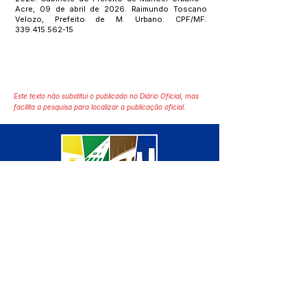
Acre, 09 de abril de 2026. Raimundo Toscano
Velozo, Prefeito de M. Urbano. CPF/MF:
339.415.562-15
Este texto não substitui o publicado no Diário Oficial, mas
facilita a pesquisa para localizar a publicação oficial.
SERVIÇO DE ATENDIMENTO AO 
CIDADÃO (SIC) E OUVIDORIA
Prefeitura de Manoel Urbano - 
Estado do Acre
CNPJ 04.051.207/0001-46