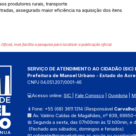
aos produtores rurais, transporte
radas, assegurado maior eficiência na aquisição dos itens
 Oficial, mas facilita a pesquisa para localizar a publicação oficial.
SERVIÇO DE ATENDIMENTO AO CIDADÃO (SIC) 
Prefeitura de Manoel Urbano - Estado do Acre
CNPJ 04.051.207/0001-46
💻Acesso online: 
SIC 
| 
Fale Conosco
 | 
Ouvidoria
 | 
M
📱Fone: +55 (68) 3611 1314 (Responsável 
Carvalho
🏢 Av. Valério Caldas de Magalhães, nº 839, 69950-
📅 Segunda a sexta, das 
07h00min às 12 h00min, e 
 (Fechado aos sábados, domingos e feriados)
📧 
gabinete@manoelurbano.ac.gov.br
ou 
ouvidoria