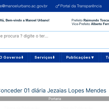
te@manoelurbano.ac.gov.br
Portal da Transparência
Olá, Bem-vindo a Manoel Urbano!
Prefeito
Raimundo Tosca
Vice-Prefeito
Alberto Ferr
O Governo⬇️
Serviços⬇️
Publicações🔽
T
onceder 01 diária Jezaias Lopes Mendes
Portaria
Página da Publicação:
Data da Publicação: