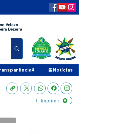
no Velozo
eira Bezerra
ransparência⬇️
📰Notícias
Imprimir
Órgão: