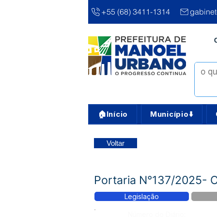
+55 (68) 3411-1314
gabine
🏠Início
Município⬇️
Voltar
Portaria N°137/2025- C
Legislação
Número do Diário: