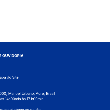
E OUVIDORIA
apa do Site
)
000, Manoel Urbano, Acre, Brasil
das 14h00min às 17 h00min
@manoelurbano.ac.gov.br