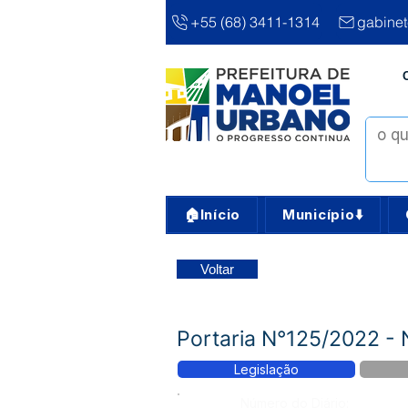
+55 (68) 3411-1314
gabine
🏠Início
Município⬇️
Voltar
Portaria N°125/2022 -
Legislação
Número do Diário: