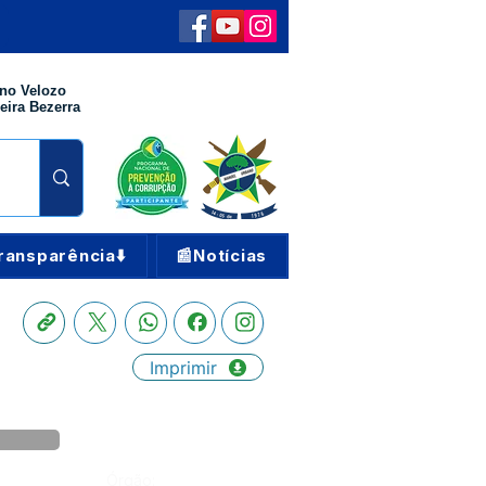
no Velozo
eira Bezerra
ransparência⬇️
📰Notícias
Imprimir
Órgão: