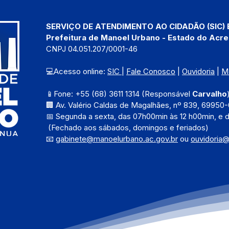
SERVIÇO DE ATENDIMENTO AO CIDADÃO (SIC) 
Prefeitura de Manoel Urbano - Estado do Acre
CNPJ 04.051.207/0001-46
💻Acesso online: 
SIC 
| 
Fale Conosco
 | 
Ouvidoria
 | 
M
📱Fone: +55 (68) 3611 1314 (Responsável 
Carvalho
🏢 Av. Valério Caldas de Magalhães, nº 839, 69950-
📅 Segunda a sexta, das 
07h00min às 12 h00min, e 
 (Fechado aos sábados, domingos e feriados)
📧 
gabinete@manoelurbano.ac.gov.br
ou 
ouvidoria