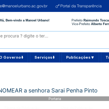
te@manoelurbano.ac.gov.br
Portal da Transparência
Olá, Bem-vindo a Manoel Urbano!
Prefeito
Raimundo Tosca
Vice-Prefeito
Alberto Ferr
O Governo⬇️
Serviços⬇️
Publicações🔽
T
 NOMEAR a senhora Sarai Penha Pinto
Portaria
Página da Publicação:
Data da Publicação: