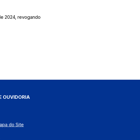
 de 2024, revogando
E OUVIDORIA
apa do Site
)