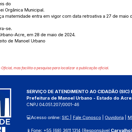
eis do
ei Orgânica Municipal.
nça maternidade entra em vigor com data retroativa a 27 de maio
ra-se.
Urbano-Acre, em 28 de maio de 2024.
eito de Manoel Urbano
 Oficial, mas facilita a pesquisa para localizar a publicação oficial.
SERVIÇO DE ATENDIMENTO AO CIDADÃO (SIC) 
Prefeitura de Manoel Urbano - Estado do Acre
CNPJ 04.051.207/0001-46
💻Acesso online: 
SIC 
| 
Fale Conosco
 | 
Ouvidoria
 | 
M
📱Fone: +55 (68) 3611 1314 (Responsável 
Carvalho