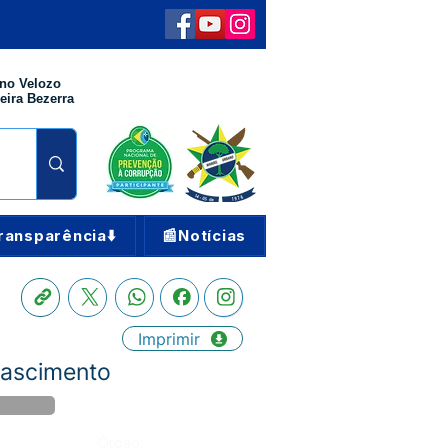
no Velozo
eira Bezerra
ransparência⬇️
📰Notícias
Imprimir
Nascimento
Órgão: