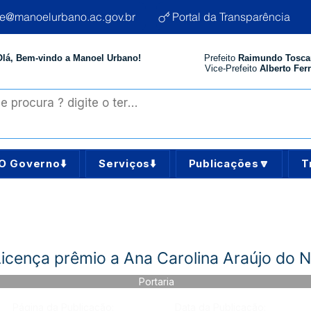
te@manoelurbano.ac.gov.br
Portal da Transparência
Olá, Bem-vindo a Manoel Urbano!
Prefeito
Raimundo Tosca
Vice-Prefeito
Alberto Ferr
O Governo⬇️
Serviços⬇️
Publicações🔽
T
Licença prêmio a Ana Carolina Araújo do 
Portaria
Página da Publicação:
Data da Publicação: