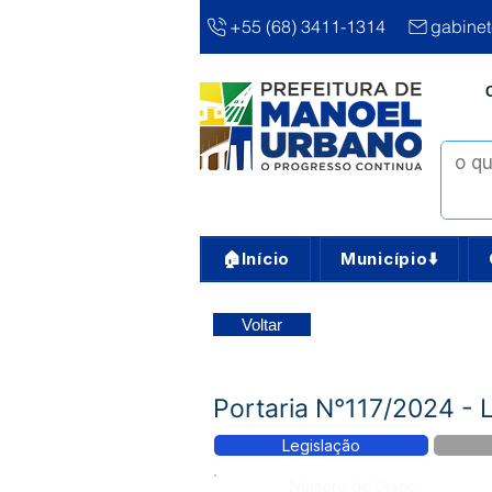
+55 (68) 3411-1314
gabine
🏠Início
Município⬇️
Voltar
Portaria N°117/2024 - 
Legislação
Número do Diário: