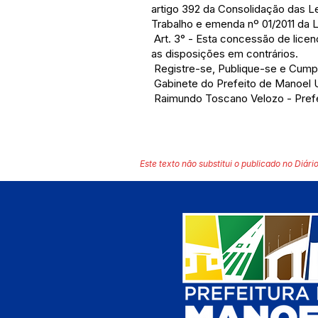
artigo 392 da Consolidação das L
Trabalho e emenda nº 01/2011 da L
Art. 3° - Esta concessão de lice
as disposições em contrários.
Registre-se, Publique-se e Cump
Gabinete do Prefeito de Manoel 
Raimundo Toscano Velozo - Pref
Este texto não substitui o publicado no Diário