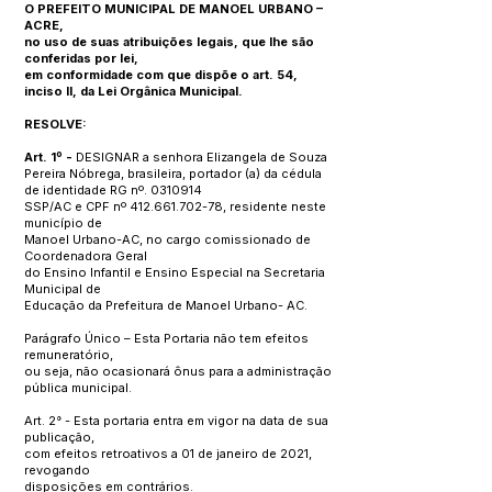
O PREFEITO MUNICIPAL DE MANOEL URBANO –
ACRE,
no uso de suas atribuições legais, que lhe são
conferidas por lei,
em conformidade com que dispõe o art. 54,
inciso II, da Lei Orgânica Municipal.
RESOLVE:
Art. 1º -
DESIGNAR a senhora Elizangela de Souza
Pereira Nóbrega, brasileira, portador (a) da cédula
de identidade RG nº.
0310914
SSP/AC e CPF nº
412.661.702-78
, residente neste
município de
Manoel Urbano-AC, no cargo comissionado de
Coordenadora Geral
do Ensino Infantil e Ensino Especial na Secretaria
Municipal de
Educação da Prefeitura de Manoel Urbano- AC.
Parágrafo Único – Esta Portaria não tem efeitos
remuneratório,
ou seja, não ocasionará ônus para a administração
pública municipal.
Art. 2° - Esta portaria entra em vigor na data de sua
publicação,
com efeitos retroativos a 01 de janeiro de 2021,
revogando
disposições em contrários.