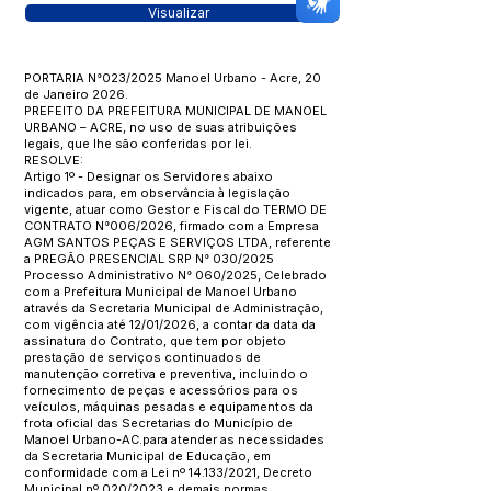
Visualizar
PORTARIA N°023/2025 Manoel Urbano - Acre, 20
de Janeiro 2026.
PREFEITO DA PREFEITURA MUNICIPAL DE MANOEL
URBANO – ACRE, no uso de suas atribuições
legais, que lhe são conferidas por lei.
RESOLVE:
Artigo 1º - Designar os Servidores abaixo
indicados para, em observância à legislação
vigente, atuar como Gestor e Fiscal do TERMO DE
CONTRATO N°006/2026, firmado com a Empresa
AGM SANTOS PEÇAS E SERVIÇOS LTDA, referente
a PREGÃO PRESENCIAL SRP N° 030/2025
Processo Administrativo N° 060/2025, Celebrado
com a Prefeitura Municipal de Manoel Urbano
através da Secretaria Municipal de Administração,
com vigência até 12/01/2026, a contar da data da
assinatura do Contrato, que tem por objeto
prestação de serviços continuados de
manutenção corretiva e preventiva, incluindo o
fornecimento de peças e acessórios para os
veículos, máquinas pesadas e equipamentos da
frota oficial das Secretarias do Município de
Manoel Urbano-AC.para atender as necessidades
da Secretaria Municipal de Educação, em
conformidade com a Lei nº 14.133/2021, Decreto
Municipal nº 020/2023 e demais normas