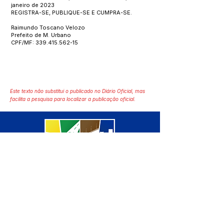
janeiro de 2023
REGISTRA-SE, PUBLIQUE-SE E CUMPRA-SE.
Raimundo Toscano Velozo
Prefeito de M. Urbano
CPF/MF:
339.415.562-15
Este texto não substitui o publicado no Diário Oficial, mas
facilita a pesquisa para localizar a publicação oficial.
SERVIÇO DE ATENDIMENTO AO 
CIDADÃO (SIC) E OUVIDORIA
Prefeitura de Manoel Urbano - 