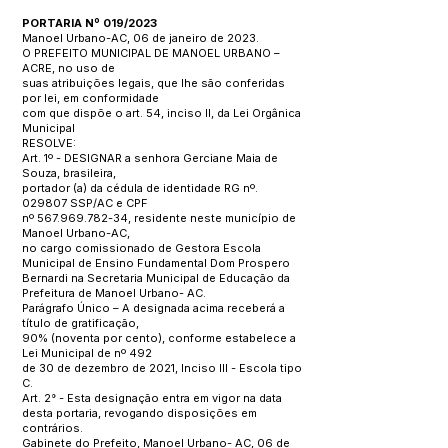
PORTARIA Nº 019/2023
Manoel Urbano-AC, 06 de janeiro de 2023.
O PREFEITO MUNICIPAL DE MANOEL URBANO –
ACRE, no uso de
suas atribuições legais, que lhe são conferidas
por lei, em conformidade
com que dispõe o art. 54, inciso II, da Lei Orgânica
Municipal
RESOLVE:
Art. 1º - DESIGNAR a senhora Gerciane Maia de
Souza, brasileira,
portador (a) da cédula de identidade RG nº.
029807 SSP/AC e CPF
nº
567.969.782-34
, residente neste município de
Manoel Urbano-AC,
no cargo comissionado de Gestora Escola
Municipal de Ensino Fundamental Dom Prospero
Bernardi na Secretaria Municipal de Educação da
Prefeitura de Manoel Urbano- AC.
Parágrafo Único – A designada acima receberá a
título de gratificação,
90% (noventa por cento), conforme estabelece a
Lei Municipal de nº 492
de 30 de dezembro de 2021, Inciso III - Escola tipo
C.
Art. 2° - Esta designação entra em vigor na data
desta portaria, revogando disposições em
contrários.
Gabinete do Prefeito, Manoel Urbano- AC, 06 de