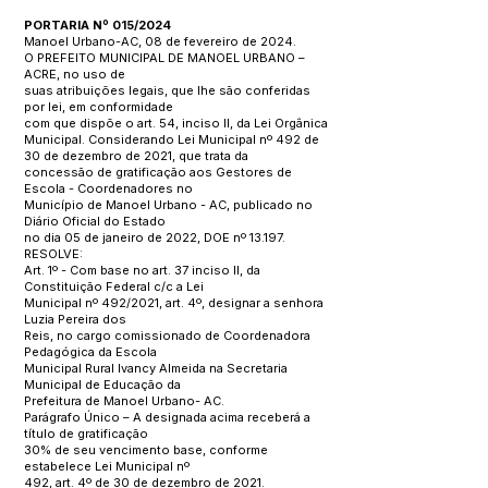
PORTARIA Nº 015/2024
Manoel Urbano-AC, 08 de fevereiro de 2024.
O PREFEITO MUNICIPAL DE MANOEL URBANO –
ACRE, no uso de
suas atribuições legais, que lhe são conferidas
por lei, em conformidade
com que dispõe o art. 54, inciso II, da Lei Orgânica
Municipal. Considerando Lei Municipal nº 492 de
30 de dezembro de 2021, que trata da
concessão de gratificação aos Gestores de
Escola - Coordenadores no
Município de Manoel Urbano - AC, publicado no
Diário Oficial do Estado
no dia 05 de janeiro de 2022, DOE nº 13.197.
RESOLVE:
Art. 1º - Com base no art. 37 inciso II, da
Constituição Federal c/c a Lei
Municipal nº 492/2021, art. 4º, designar a senhora
Luzia Pereira dos
Reis, no cargo comissionado de Coordenadora
Pedagógica da Escola
Municipal Rural Ivancy Almeida na Secretaria
Municipal de Educação da
Prefeitura de Manoel Urbano- AC.
Parágrafo Único – A designada acima receberá a
título de gratificação
30% de seu vencimento base, conforme
estabelece Lei Municipal nº
492, art. 4º de 30 de dezembro de 2021.