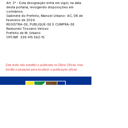
Art. 2° - Esta designação entra em vigor, na data
desta portaria, revogando disposições em
contrários.
Gabinete do Prefeito, Manoel Urbano- AC, 08 de
fevereiro de 2024
REGISTRA-SE, PUBLIQUE-SE E CUMPRA-SE.
Raimundo Toscano Velozo
Prefeito de M. Urbano
CPF/MF:
339.415.562-15
Este texto não substitui o publicado no Diário Oficial, mas
facilita a pesquisa para localizar a publicação oficial.
SERVIÇO DE ATENDIMENTO AO 