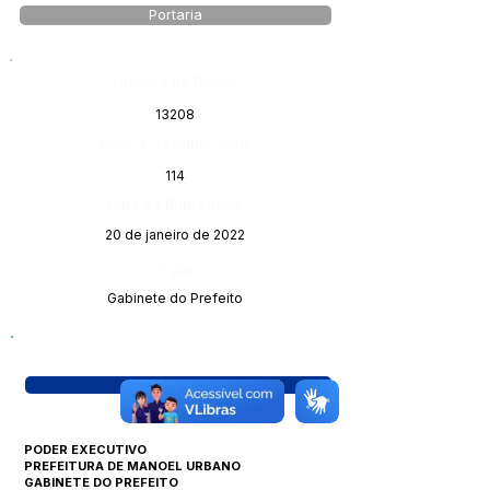
Portaria
Número do Diário:
13208
Página da Publicação:
114
Data da Publicação:
20 de janeiro de 2022
Órgão:
Gabinete do Prefeito
Visualizar
PODER EXECUTIVO
PREFEITURA DE MANOEL URBANO
GABINETE DO PREFEITO