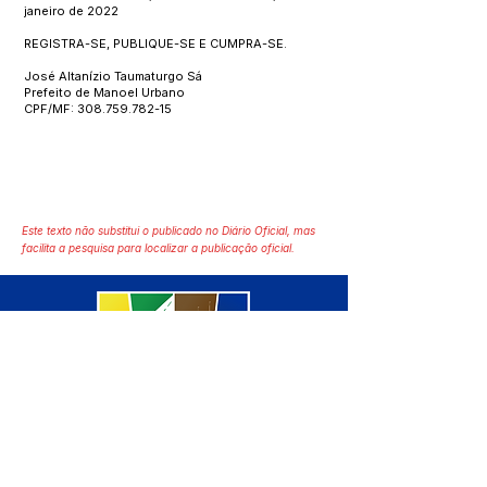
janeiro de 2022
REGISTRA-SE, PUBLIQUE-SE E CUMPRA-SE.
José Altanízio Taumaturgo Sá
Prefeito de Manoel Urbano
CPF/MF:
308.759.782-15
Este texto não substitui o publicado no Diário Oficial, mas
facilita a pesquisa para localizar a publicação oficial.
SERVIÇO DE ATENDIMENTO AO 
CIDADÃO (SIC) E OUVIDORIA