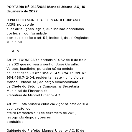
PORTARIA Nº 014/2022 Manoel Urbano-AC, 10
de janeiro de 2022
O PREFEITO MUNICIPAL DE MANOEL URBANO –
ACRE, no uso de
suas atribuições legais, que lhe são conferidas
por lei, em conformidade
com que dispõe o art. 54, inciso II, da Lei Orgânica
Municipal.
RESOLVE:
Art. 1º - EXONERAR a portaria nº 062 de 11 de maio
de 2021 que nomeia o senhor José Carvalho
Veloso, brasileiro, portador (a) da cédula
de identidade RG nº.
1015975-4
SSP/AC e CPF nº
954.469.742-04
, residente neste município de
Manoel Urbano-AC, do cargo comissionado
de Chefe do Setor de Compras na Secretaria
Municipal de Finanças da
Prefeitura de Manoel Urbano- AC.
Art. 2° - Esta portaria entra em vigor na data de sua
publicação, com
efeito retroativo a 31 de dezembro de 2021,
revogando disposições em
contrários.
Gabinete do Prefeito, Manoel Urbano- AC, 10 de