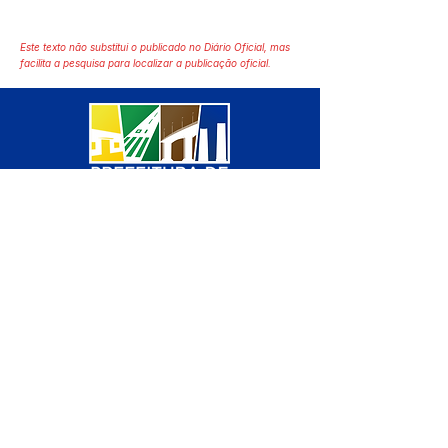
Este texto não substitui o publicado no Diário Oficial, mas
facilita a pesquisa para localizar a publicação oficial.
SERVIÇO DE ATENDIMENTO AO 
CIDADÃO (SIC) E OUVIDORIA
Prefeitura de Manoel Urbano - 
Estado do Acre
CNPJ 04.051.207/0001-46
💻Acesso online: 
SIC 
| 
Fale Conosco
 | 
Ouvidoria
 | 
Mapa do Site