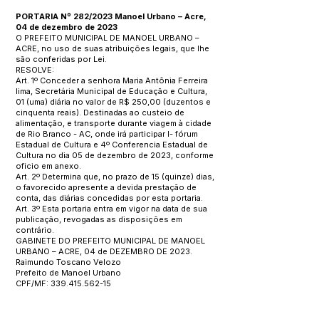
PORTARIA Nº 282/2023 Manoel Urbano – Acre,
04 de dezembro de 2023
O PREFEITO MUNICIPAL DE MANOEL URBANO –
ACRE, no uso de suas atribuições legais, que lhe
são conferidas por Lei.
RESOLVE:
Art. 1º Conceder a senhora Maria Antônia Ferreira
lima, Secretária Municipal de Educação e Cultura,
01 (uma) diária no valor de R$ 250,00 (duzentos e
cinquenta reais). Destinadas ao custeio de
alimentação, e transporte durante viagem à cidade
de Rio Branco - AC, onde irá participar I- fórum
Estadual de Cultura e 4º Conferencia Estadual de
Cultura no dia 05 de dezembro de 2023, conforme
oficio em anexo.
Art. 2º Determina que, no prazo de 15 (quinze) dias,
o favorecido apresente a devida prestação de
conta, das diárias concedidas por esta portaria.
Art. 3º Esta portaria entra em vigor na data de sua
publicação, revogadas as disposições em
contrário.
GABINETE DO PREFEITO MUNICIPAL DE MANOEL
URBANO – ACRE, 04 de DEZEMBRO DE 2023.
Raimundo Toscano Velozo
Prefeito de Manoel Urbano
CPF/MF:
339.415.562-15