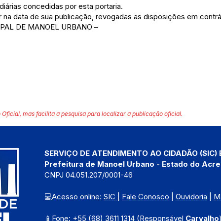
diárias concedidas por esta portaria.
or na data de sua publicação, revogadas as disposições em contrá
IPAL DE MANOEL URBANO –
 Oficial, mas facilita a pesquisa para localizar a publicação oficial.
SERVIÇO DE ATENDIMENTO AO CIDADÃO (SIC) 
Prefeitura de Manoel Urbano - Estado do Acre
CNPJ 04.051.207/0001-46
💻Acesso online: 
SIC 
| 
Fale Conosco
 | 
Ouvidoria
 | 
M
📱Fone: +55 (68) 3611 1314 (Responsável 
Carvalho