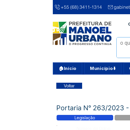
+55 (68) 3411-1314
gabine
🏠Início
Município⬇️
Voltar
Portaria N° 263/2023 -
Legislação
Número do Diário: