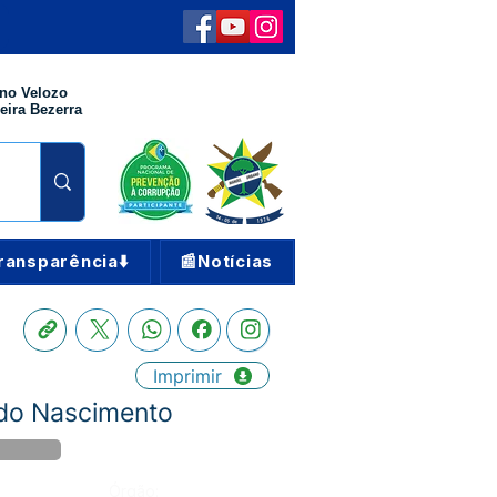
no Velozo
eira Bezerra
ransparência⬇️
📰Notícias
Imprimir
 do Nascimento
Órgão: