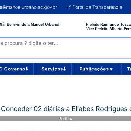
te@manoelurbano.ac.gov.br
Portal da Transparência
Olá, Bem-vindo a Manoel Urbano!
Prefeito
Raimundo Tosca
Vice-Prefeito
Alberto Ferr
O Governo⬇️
Serviços⬇️
Publicações🔽
T
 Conceder 02 diárias a Eliabes Rodrigues
Portaria
Página da Publicação:
Data da Publicação: