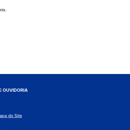
rio.
E OUVIDORIA
apa do Site
)