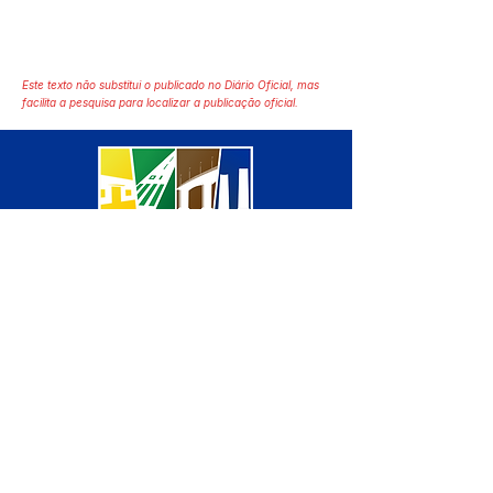
Este texto não substitui o publicado no Diário Oficial, mas
facilita a pesquisa para localizar a publicação oficial.
SERVIÇO DE ATENDIMENTO AO 
CIDADÃO (SIC) E OUVIDORIA
Prefeitura de Manoel Urbano - 
Estado do Acre
CNPJ 04.051.207/0001-46
💻Acesso online: 
SIC 
| 
Fale Conosco
 | 
Ouvidoria
 | 
Mapa do Site