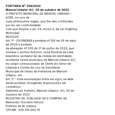
PORTARIA Nº 258/2023
Manoel Urbano-AC, 05 de outubro de 2023.
O PREFEITO MUNICIPAL DE MANOEL URBANO –
ACRE, no uso de
suas atribuições legais, que lhe são conferidas
por lei, em conformidade
com que dispõe o art. 54, inciso II, da Lei Orgânica
Municipal.
RESOLVE:
Art. 1º - EXONERAR a portaria nº 156 de 29 de maio
de 2023 e portaria
de alteração nº 205 de 21 de junho de 2023, que
nomeia o senhor Antonio José Bezerra de Lima,
brasileiro, portador (a) da cédula de identidade,
residente neste município de Manoel Urbano-AC,
do cargo comissionado de Chefe do Setor de
Limpeza e Coleta de Lixo na Secretaria
Municipal de Obras da Prefeitura de Manoel
Urbano- AC.
Art. 2° - Esta exoneração entra em vigor, na data
desta portaria, revogando disposições em
contrários.
Gabinete do Prefeito, Manoel Urbano- AC, 05 de
outubro de 2023
REGISTRA-SE, PUBLIQUE-SE E CUMPRA-SE.
Raimundo Toscano Velozo
Prefeito de M. Urbano
CPF/MF:
339.415.562-15