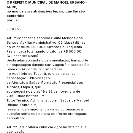
O PREFEITO MUNICIPAL DE MANOEL URBANO –
ACRE,
no uso de suas atribuições legais, que lhe são
conferidas
por Lei.
RESOLVE:
Art. 1º Conceder a senhora Clairta Mendes dos
Santos, Auxiliar Administrativo, 02 (duas) diárias
no valor de R$ 250,00 (Duzentos e Cinquenta
Reais), cada totalizando o valor de R$ 500,00
(Quinhentos Reais).
Destinadas ao custeio de alimentação, transporte
e hospedagem durante uma viagem à cidade de Rio
Branco - AC, onde irá comparecer
no Auditório do Tucumã, para participar da
capacitação – Planificação
de Atenção à Saúde, Formação Presencial dos
Tutores, Etapa 3, que
acontecerá nos dias 19 a 22 de novembro de
2019. Onde notifica um
Tutor Técnico Administrativo em Saúde de Manoel
Urbano. Outro sim,
ressaltamos a importância de solucionarmos a
questão acima supracitada conforme cronograma
estipulado.
Art. 2º Esta portaria entra em vigor na data de sua
publicação,