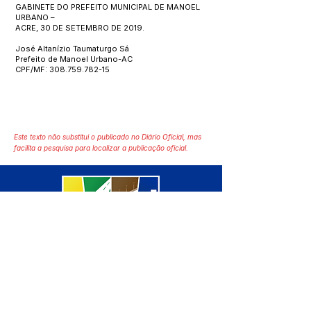
GABINETE DO PREFEITO MUNICIPAL DE MANOEL
URBANO –
ACRE, 30 DE SETEMBRO DE 2019.
José Altanízio Taumaturgo Sá
Prefeito de Manoel Urbano-AC
CPF/MF:
308.759.782-15
Este texto não substitui o publicado no Diário Oficial, mas
facilita a pesquisa para localizar a publicação oficial.
SERVIÇO DE ATENDIMENTO AO 
CIDADÃO (SIC) E OUVIDORIA