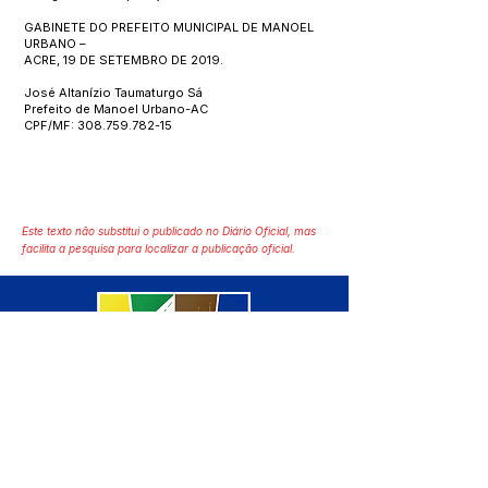
GABINETE DO PREFEITO MUNICIPAL DE MANOEL
URBANO –
ACRE, 19 DE SETEMBRO DE 2019.
José Altanízio Taumaturgo Sá
Prefeito de Manoel Urbano-AC
CPF/MF:
308.759.782-15
Este texto não substitui o publicado no Diário Oficial, mas
facilita a pesquisa para localizar a publicação oficial.
SERVIÇO DE ATENDIMENTO AO 
CIDADÃO (SIC) E OUVIDORIA