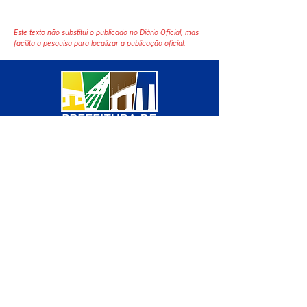
Este texto não substitui o publicado no Diário Oficial, mas
facilita a pesquisa para localizar a publicação oficial.
SERVIÇO DE ATENDIMENTO AO 
CIDADÃO (SIC) E OUVIDORIA
Prefeitura de Manoel Urbano - 
Estado do Acre
CNPJ 04.051.207/0001-46
💻Acesso online: 
SIC 
| 
Fale Conosco
 | 
Ouvidoria
 | 
Mapa do Site