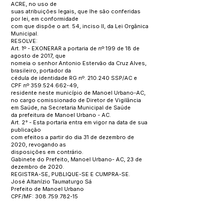
ACRE, no uso de
suas atribuições legais, que lhe são conferidas
por lei, em conformidade
com que dispõe o art. 54, inciso II, da Lei Orgânica
Municipal.
RESOLVE:
Art. 1º - EXONERAR a portaria de nº 199 de 18 de
agosto de 2017, que
nomeia o senhor Antonio Estervão da Cruz Alves,
brasileiro, portador da
cédula de identidade RG nº. 210.240 SSP/AC e
CPF nº
359.524.662-49
,
residente neste município de Manoel Urbano-AC,
no cargo comissionado de Diretor de Vigilância
em Saúde, na Secretaria Municipal de Saúde
da prefeitura de Manoel Urbano - AC.
Art. 2° - Esta portaria entra em vigor na data de sua
publicação
com efeitos a partir do dia 31 de dezembro de
2020, revogando as
disposições em contrário.
Gabinete do Prefeito, Manoel Urbano- AC, 23 de
dezembro de 2020.
REGISTRA-SE, PUBLIQUE-SE E CUMPRA-SE.
José Altanízio Taumaturgo Sá
Prefeito de Manoel Urbano
CPF/MF:
308.759.782-15