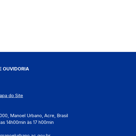
E OUVIDORIA
apa do Site
)
000, Manoel Urbano, Acre, Brasil
das 14h00min às 17 h00min
@manoelurbano.ac.gov.br