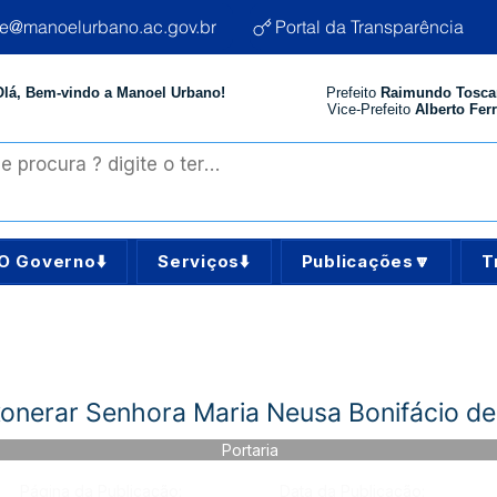
te@manoelurbano.ac.gov.br
Portal da Transparência
Olá, Bem-vindo a Manoel Urbano!
Prefeito
Raimundo Tosca
Vice-Prefeito
Alberto Ferr
O Governo⬇️
Serviços⬇️
Publicações🔽
T
xonerar Senhora Maria Neusa Bonifácio de
Portaria
Página da Publicação:
Data da Publicação: