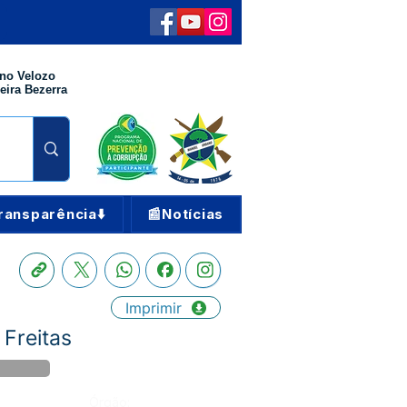
no Velozo
eira Bezerra
ransparência⬇️
📰Notícias
Imprimir
 Freitas
Órgão: