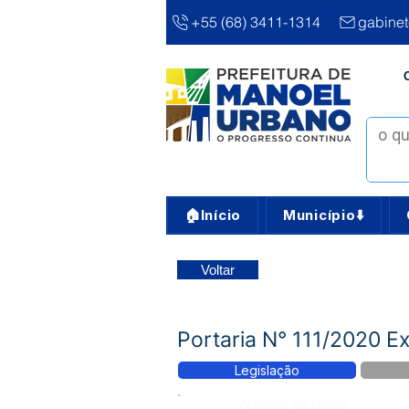
+55 (68) 3411-1314
gabine
🏠Início
Município⬇️
Voltar
Portaria N° 111/2020 E
Legislação
Número do Diário: