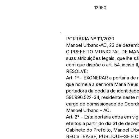
12950
PORTARIA Nº 111/2020
Manoel Urbano-AC, 23 de dezemb
O PREFEITO MUNICIPAL DE MAN
suas atribuições legais, que lhe 
com que dispõe o art. 54, inciso II
RESOLVE:
Art. 1º - EXONERAR a portaria de 
que nomeia a senhora Maria Neusa B
portadora da cédula de identidad
591.996.522-34, residente neste 
cargo de comissionado de Coorde
Manoel Urbano - AC.
Art. 2° - Esta portaria entra em v
efeitos a partir do dia 31 de dez
Gabinete do Prefeito, Manoel Ur
REGISTRA-SE, PUBLIQUE-SE E 