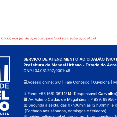
 Oficial, mas facilita a pesquisa para localizar a publicação oficial.
SERVIÇO DE ATENDIMENTO AO CIDADÃO (SIC) 
Prefeitura de Manoel Urbano - Estado do Acre
CNPJ 04.051.207/0001-46
💻Acesso online: 
SIC 
| 
Fale Conosco
 | 
Ouvidoria
 | 
M
📱Fone: +55 (68) 3611 1314 (Responsável 
Carvalho
🏢 Av. Valério Caldas de Magalhães, nº 839, 69950-
📅 Segunda a sexta, das 
07h00min às 12 h00min, e 
 (Fechado aos sábados, domingos e feriados)
📧 
gabinete@manoelurbano.ac.gov.br
ou 
ouvidoria