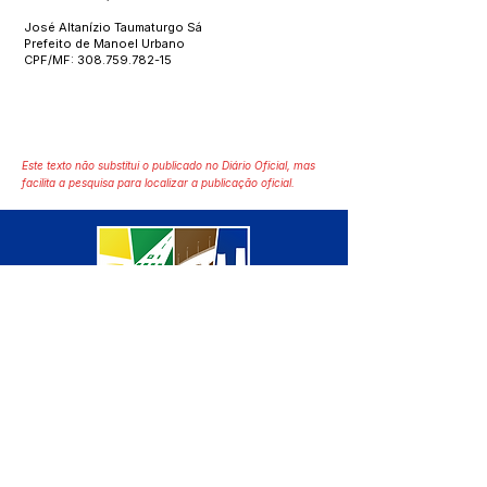
José Altanízio Taumaturgo Sá
Prefeito de Manoel Urbano
CPF/MF:
308.759.782-15
Este texto não substitui o publicado no Diário Oficial, mas
facilita a pesquisa para localizar a publicação oficial.
SERVIÇO DE ATENDIMENTO AO 
CIDADÃO (SIC) E OUVIDORIA
Prefeitura de Manoel Urbano - 
Estado do Acre