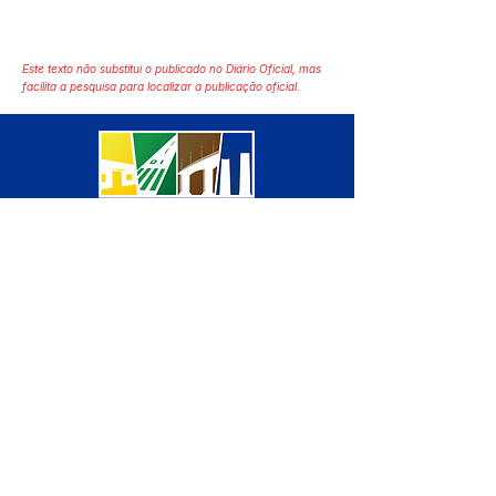
Este texto não substitui o publicado no Diário Oficial, mas
facilita a pesquisa para localizar a publicação oficial.
SERVIÇO DE ATENDIMENTO AO 
CIDADÃO (SIC) E OUVIDORIA
Prefeitura de Manoel Urbano - 
Estado do Acre
CNPJ 04.051.207/0001-46
💻Acesso online: 
SIC 
| 
Fale Conosco
 | 
Ouvidoria
 | 
Mapa do Site