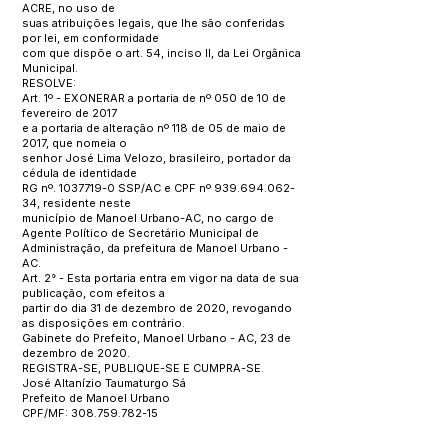
ACRE, no uso de
suas atribuições legais, que lhe são conferidas
por lei, em conformidade
com que dispõe o art. 54, inciso II, da Lei Orgânica
Municipal.
RESOLVE:
Art. 1º - EXONERAR a portaria de nº 050 de 10 de
fevereiro de 2017
e a portaria de alteração nº 118 de 05 de maio de
2017, que nomeia o
senhor José Lima Velozo, brasileiro, portador da
cédula de identidade
RG nº.
1037719-0
SSP/AC e CPF nº
939.694.062-
34
, residente neste
município de Manoel Urbano-AC, no cargo de
Agente Político de Secretário Municipal de
Administração, da prefeitura de Manoel Urbano -
AC.
Art. 2° - Esta portaria entra em vigor na data de sua
publicação, com efeitos a
partir do dia 31 de dezembro de 2020, revogando
as disposições em contrário.
Gabinete do Prefeito, Manoel Urbano - AC, 23 de
dezembro de 2020.
REGISTRA-SE, PUBLIQUE-SE E CUMPRA-SE.
José Altanízio Taumaturgo Sá
Prefeito de Manoel Urbano
CPF/MF:
308.759.782-15