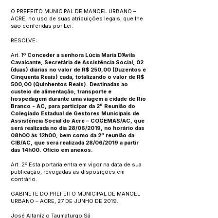
O PREFEITO MUNICIPAL DE MANOEL URBANO –
ACRE, no uso de suas atribuições legais, que lhe
são conferidas por Lei.
RESOLVE:
Art. 1º
Conceder a senhora Lúcia Maria D’Avila
Cavalcante, Secretária de Assistência Social, 02
(duas) diárias no valor de R$ 250,00 (Duzentos e
Cinquenta Reais) cada, totalizando o valor de R$
500,00 (Quinhentos Reais). Destinadas ao
custeio de alimentação, transporte e
hospedagem durante uma viagem à cidade de Rio
Branco - AC, para participar da 2º Reunião do
Colegiado Estadual de Gestores Municipais de
Assistência Social do Acre – COGEMAS/AC, que
será realizada no dia 28/06/2019, no horário das
08h00 ás 12h00, bem como da 2º reunião da
CIB/AC, que será realizada 28/06/2019 a partir
das 14h00. Ofício em anexos.
Art. 2º Esta portaria entra em vigor na data de sua
publicação, revogadas as disposições em
contrário.
GABINETE DO PREFEITO MUNICIPAL DE MANOEL
URBANO – ACRE, 27 DE JUNHO DE 2019.
José Altanízio Taumaturgo Sá