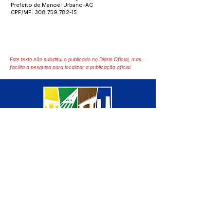
Prefeito de Manoel Urbano-AC
CPF/MF:
308.759.782-15
Este texto não substitui o publicado no Diário Oficial, mas
facilita a pesquisa para localizar a publicação oficial.
SERVIÇO DE ATENDIMENTO AO 
CIDADÃO (SIC) E OUVIDORIA
Prefeitura de Manoel Urbano - 
Estado do Acre
CNPJ 04.051.207/0001-46