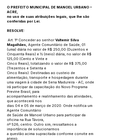
O PREFEITO MUNICIPAL DE MANOEL URBANO –
ACRE,
no uso de suas atribuições legais, que lhe são
conferidas por Lei.
RESOLVE:
Art. 1º Conceder ao senhor
Valtemir Silva
Magalhães,
Agente Comunitário de Saúde, 01
(uma) diária no valor de R$ 250,00 (Duzentos e
Cinquenta Reais) e ½ (meio) diária, no valor de R$
125,00 (Cento e Vinte e
Cinco Reais), totalizando o valor de R$ 375,00
(Trezentos e Setenta e
Cinco Reais). Destinadas ao custeio de
alimentação, transporte e hospedagem durante
uma viagem à cidade de Sena Madureira - AC, onde
irá participar da capacitação do Novo Programa
Previne Brasil, para
acompanhamento e realinhamento das atividades,
que acontecerá nos
dias 04 e 05 de março de 2020. Onde notifica um
Agente Comunitário
de Saúde de Manoel Urbano para participar da
oficina na Rua Távora,
nº 526, centro. Outro sim, ressaltamos a
importância de solucionarmos
a questão acima supracitada conforme convite em
anexo.