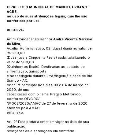
O PREFEITO MUNICIPAL DE MANOEL URBANO –
ACRE,
no uso de suas atribuições legais, que lhe são
conferidas por Lei.
RESOLVE:
Art. 1º Conceder ao senhor
André Vicente Narciso
da Silva,
Auxiliar Administrativo, 02 (duas) diária no valor de
R$ 250,00
(Duzentos e Cinquenta Reais) cada, totalizando o
valor de 500,00
(Quinhentos Reais). Destinadas ao custeio de
alimentação, transporte
e hospedagem durante uma viagem à cidade de Rio
Branco - AC,
onde irá participar nos dias 03 e 04 de março de
2020, de uma
capacitação com o Tema: Pregão Eletrônico,
conforme OF/CIRC/
Nº 002/2020/AMAC de 27 de fevereiro de 2020,
enviado pela AMAC,
em anexo.
Art. 2º Esta portaria entra em vigor na data de sua
publicação,
revogadas as disposições em contrário.