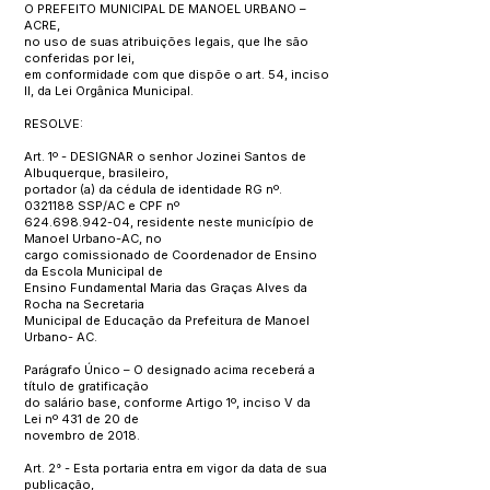
O PREFEITO MUNICIPAL DE MANOEL URBANO –
ACRE,
no uso de suas atribuições legais, que lhe são
conferidas por lei,
em conformidade com que dispõe o art. 54, inciso
II, da Lei Orgânica Municipal.
RESOLVE:
Art. 1º - DESIGNAR o senhor Jozinei Santos de
Albuquerque, brasileiro,
portador (a) da cédula de identidade RG nº.
0321188
SSP/AC e CPF nº
624.698.942-04
, residente neste município de
Manoel Urbano-AC, no
cargo comissionado de Coordenador de Ensino
da Escola Municipal de
Ensino Fundamental Maria das Graças Alves da
Rocha na Secretaria
Municipal de Educação da Prefeitura de Manoel
Urbano- AC.
Parágrafo Único – O designado acima receberá a
título de gratificação
do salário base, conforme Artigo 1º, inciso V da
Lei nº 431 de 20 de
novembro de 2018.
Art. 2° - Esta portaria entra em vigor da data de sua
publicação,