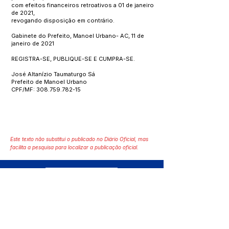
com efeitos financeiros retroativos a 01 de janeiro
de 2021,
revogando disposição em contrário.
Gabinete do Prefeito, Manoel Urbano- AC, 11 de
janeiro de 2021
REGISTRA-SE, PUBLIQUE-SE E CUMPRA-SE.
José Altanízio Taumaturgo Sá
Prefeito de Manoel Urbano
CPF/MF:
308.759.782-15
Este texto não substitui o publicado no Diário Oficial, mas
facilita a pesquisa para localizar a publicação oficial.