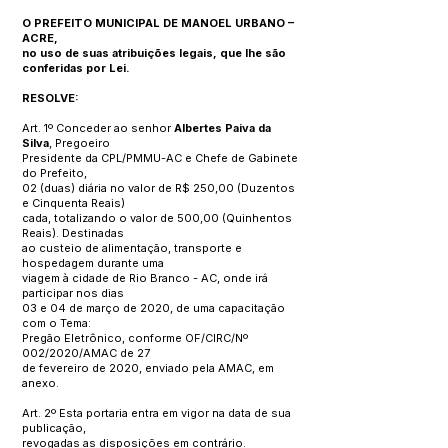
O PREFEITO MUNICIPAL DE MANOEL URBANO –
ACRE,
no uso de suas atribuições legais, que lhe são
conferidas por Lei.
RESOLVE:
Art. 1º Conceder ao senhor
Albertes Paiva da
Silva
, Pregoeiro
Presidente da CPL/PMMU-AC e Chefe de Gabinete
do Prefeito,
02 (duas) diária no valor de R$ 250,00 (Duzentos
e Cinquenta Reais)
cada, totalizando o valor de 500,00 (Quinhentos
Reais). Destinadas
ao custeio de alimentação, transporte e
hospedagem durante uma
viagem à cidade de Rio Branco - AC, onde irá
participar nos dias
03 e 04 de março de 2020, de uma capacitação
com o Tema:
Pregão Eletrônico, conforme OF/CIRC/Nº
002/2020/AMAC de 27
de fevereiro de 2020, enviado pela AMAC, em
anexo.
Art. 2º Esta portaria entra em vigor na data de sua
publicação,
revogadas as disposições em contrário.