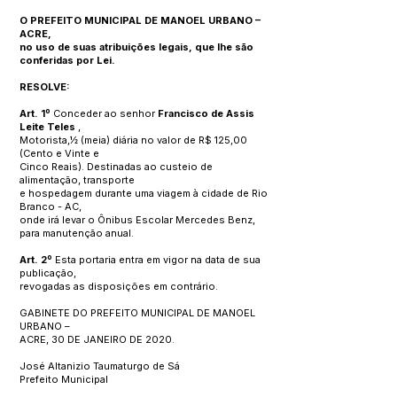
O PREFEITO MUNICIPAL DE MANOEL URBANO –
ACRE,
no uso de suas atribuições legais, que lhe são
conferidas por Lei.
RESOLVE:
Art. 1º
Conceder ao senhor
Francisco de Assis
Leite Teles
,
Motorista,½ (meia) diária no valor de R$ 125,00
(Cento e Vinte e
Cinco Reais). Destinadas ao custeio de
alimentação, transporte
e hospedagem durante uma viagem à cidade de Rio
Branco - AC,
onde irá levar o Ônibus Escolar Mercedes Benz,
para manutenção anual.
Art. 2º
Esta portaria entra em vigor na data de sua
publicação,
revogadas as disposições em contrário.
GABINETE DO PREFEITO MUNICIPAL DE MANOEL
URBANO –
ACRE, 30 DE JANEIRO DE 2020.
José Altanizio Taumaturgo de Sá
Prefeito Municipal