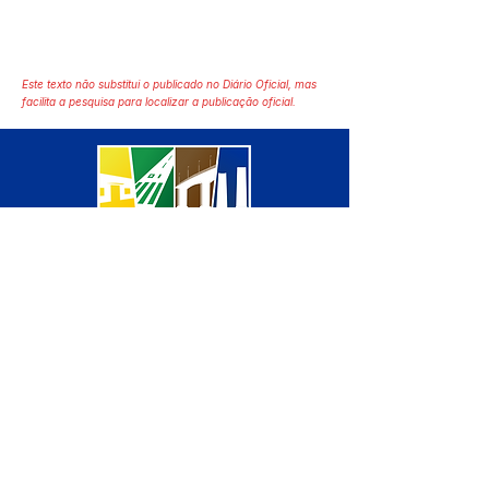
Este texto não substitui o publicado no Diário Oficial, mas
facilita a pesquisa para localizar a publicação oficial.
SERVIÇO DE ATENDIMENTO AO 
CIDADÃO (SIC) E OUVIDORIA
Prefeitura de Manoel Urbano - 
Estado do Acre
CNPJ 04.051.207/0001-46
💻Acesso online: 
SIC 
| 
Fale Conosco
 | 
Ouvidoria
 | 
Mapa do Site