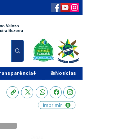
no Velozo
eira Bezerra
ransparência⬇️
📰Notícias
Imprimir
Órgão: