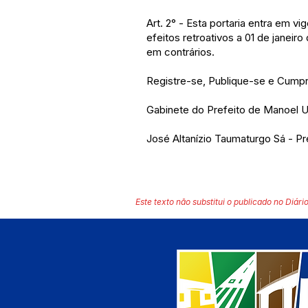
Art. 2° - Esta portaria entra em v
efeitos retroativos a 01 de janeir
em contrários.
Registre-se, Publique-se e Cump
Gabinete do Prefeito de Manoel U
José Altanízio Taumaturgo Sá - P
Este texto não substitui o publicado no Diário