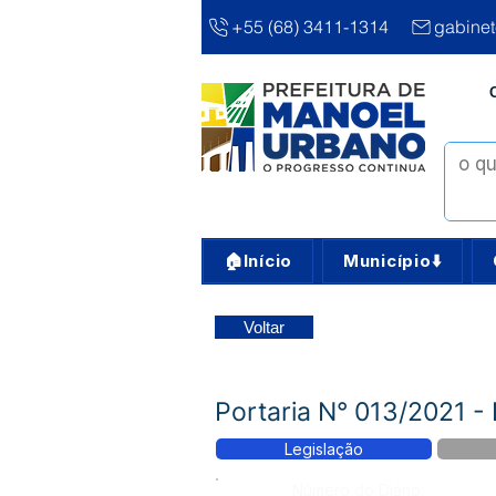
+55 (68) 3411-1314
gabine
🏠Início
Município⬇️
Voltar
Portaria N° 013/2021 -
Legislação
Número do Diário: