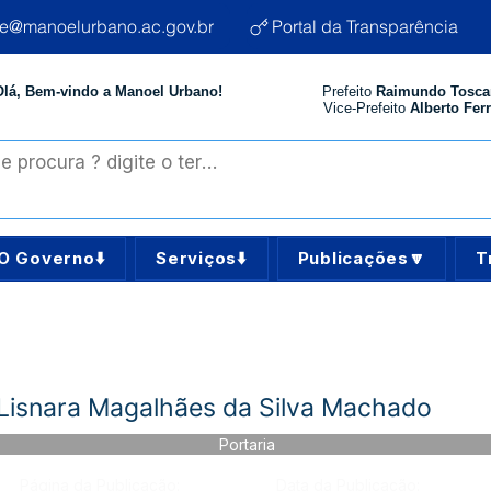
te@manoelurbano.ac.gov.br
Portal da Transparência
Olá, Bem-vindo a Manoel Urbano!
Prefeito
Raimundo Tosca
Vice-Prefeito
Alberto Ferr
O Governo⬇️
Serviços⬇️
Publicações🔽
T
 Lisnara Magalhães da Silva Machado
Portaria
Página da Publicação:
Data da Publicação: