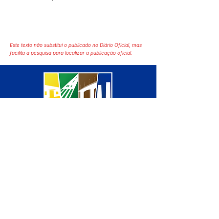
Este texto não substitui o publicado no Diário Oficial, mas
facilita a pesquisa para localizar a publicação oficial.
SERVIÇO DE ATENDIMENTO AO 
CIDADÃO (SIC) E OUVIDORIA
Prefeitura de Manoel Urbano - 
Estado do Acre
CNPJ 04.051.207/0001-46
💻Acesso online: 
SIC 
| 
Fale Conosco
 | 