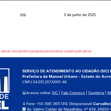
Página da Publicação:
Data da Publicação:
3 de junho de 2025
109
 Oficial, mas facilita a pesquisa para localizar a publicação oficial.
SERVIÇO DE ATENDIMENTO AO CIDADÃO (SIC) 
Prefeitura de Manoel Urbano - Estado do Acre
CNPJ 04.051.207/0001-46
💻Acesso online: 
SIC 
| 
Fale Conosco
 | 
Ouvidoria
 | 
M
📱Fone: +55 (68) 3611 1314 (Responsável 
Carvalho
🏢 Av. Valério Caldas de Magalhães, nº 839, 69950-