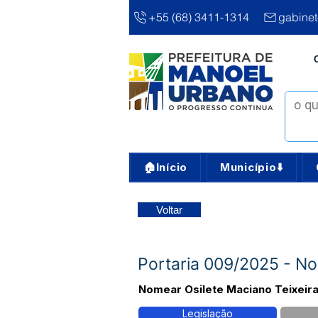
+55 (68) 3411-1314
gabine
🏠Início
Município⬇️
Voltar
Portaria 009/2025 - No
Nomear Osilete Maciano Teixeir
Legislação