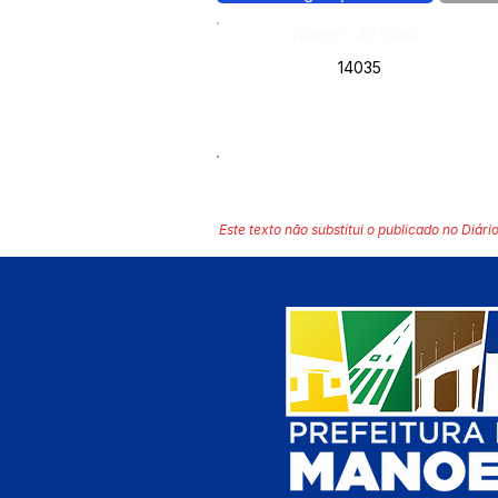
Número do Diário:
14035
Este texto não substitui o publicado no Diário