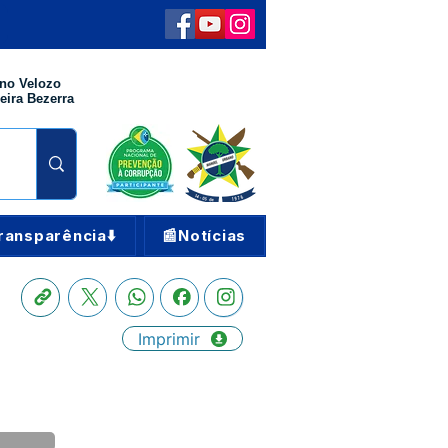
no Velozo
eira Bezerra
ransparência⬇️
📰Notícias
Imprimir