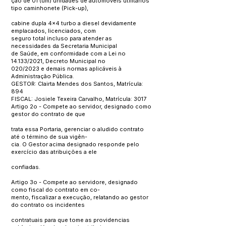
ção de 01 (um) unidades de automóveis utilitários
tipo caminhonete (Pick-up),
cabine dupla 4x4 turbo a diesel devidamente
emplacados, licenciados, com
seguro total incluso para atender as
necessidades da Secretaria Municipal
de Saúde, em conformidade com a Lei no
14.133/2021, Decreto Municipal no
020/2023 e demais normas aplicáveis à
Administração Pública.
GESTOR: Clairta Mendes dos Santos, Matrícula:
894
FISCAL: Josiele Texeira Carvalho, Matrícula: 3017
Artigo 2o - Compete ao servidor, designado como
gestor do contrato de que
trata essa Portaria, gerenciar o aludido contrato
até o término de sua vigên-
cia. O Gestor acima designado responde pelo
exercício das atribuições a ele
confiadas.
Artigo 3o - Compete ao servidore, designado
como fiscal do contrato em co-
mento, fiscalizar a execução, relatando ao gestor
do contrato os incidentes
contratuais para que tome as providencias