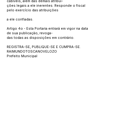
cabíveis, além das demais atribui-
ções legais a ele inerentes. Responde o fiscal
pelo exercício das atribuições
a ele confiadas.
Artigo 4o - Esta Portaria entrará em vigor na data
de sua publicação, revoga-
das todas as disposições em contrário.
REGISTRA-SE, PUBLIQUE-SE E CUMPRA-SE.
RAIMUNDOTOSCANOVELOZO
Prefeito Municipal
Este texto não substitui o publicado no Diário Oficial, mas
facilita a pesquisa para localizar a publicação oficial.