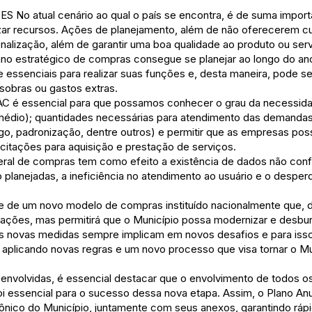
atual cenário ao qual o país se encontra, é de suma importâ
izar recursos. Ações de planejamento, além de não oferecerem cu
nalização, além de garantir uma boa qualidade ao produto ou ser
no estratégico de compras consegue se planejar ao longo do ano
 essenciais para realizar suas funções e, desta maneira, pode se
sobras ou gastos extras.
PAC é essencial para que possamos conhecer o grau da necessid
dio); quantidades necessárias para atendimento das demandas; 
igo, padronização, dentre outros) e permitir que as empresas po
licitações para aquisição e prestação de serviços.
ral de compras tem como efeito a existência de dados não confiá
lanejadas, a ineficiência no atendimento ao usuário e o desperdí
 de um novo modelo de compras instituído nacionalmente que, de
uações, mas permitirá que o Município possa modernizar e desbur
as novas medidas sempre implicam em novos desafios e para isso
4, aplicando novas regras e um novo processo que visa tornar o M
envolvidas, é essencial destacar que o envolvimento de todos o
i essencial para o sucesso dessa nova etapa. Assim, o Plano An
trônico do Município, juntamente com seus anexos, garantindo rá