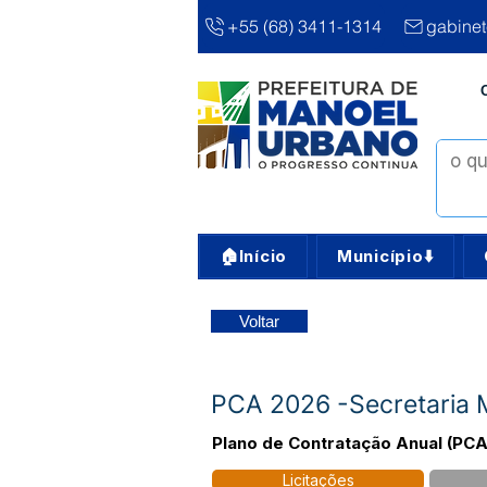
+55 (68) 3411-1314
gabine
🏠Início
Município⬇️
Voltar
PCA 2026 -Secretaria M
Plano de Contratação Anual (PCA
Licitações