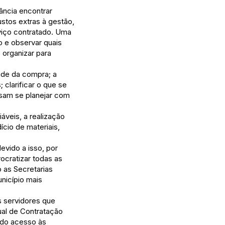
ncia encontrar
stos extras à gestão,
viço contratado. Uma
 e observar quais
 organizar para
ade da compra; a
clarificar o que se
ssam se planejar com
veis, a realização
cio de materiais,
vido a isso, por
ocratizar todas as
 as Secretarias
unicípio mais
s servidores que
ual de Contratação
pido acesso às