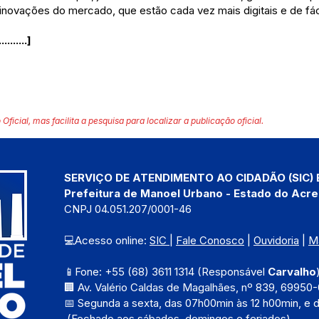
ovações do mercado, que estão cada vez mais digitais e de fác
..........]
 Oficial, mas facilita a pesquisa para localizar a publicação oficial.
SERVIÇO DE ATENDIMENTO AO CIDADÃO (SIC) 
Prefeitura de Manoel Urbano - Estado do Acre
CNPJ 04.051.207/0001-46
💻Acesso online: 
SIC 
| 
Fale Conosco
 | 
Ouvidoria
 | 
M
📱Fone: +55 (68) 3611 1314 (Responsável 
Carvalho
🏢 Av. Valério Caldas de Magalhães, nº 839, 69950-
📅 Segunda a sexta, das 
07h00min às 12 h00min, e 
 (Fechado aos sábados, domingos e feriados)