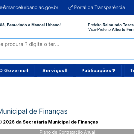
te@manoelurbano.ac.gov.br
Portal da Transparência
Olá, Bem-vindo a Manoel Urbano!
Prefeito
Raimundo Tosca
Vice-Prefeito
Alberto Ferr
O Governo⬇️
Serviços⬇️
Publicações🔽
T
unicipal de Finanças
) 2026 da Secretaria Municipal de Finanças
Plano de Contratação Anual