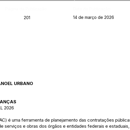
Página da Publicação:
Data da Publicação:
14 de março de 2026
201
MANOEL URBANO
INANÇAS
L 2026
PAC) é uma ferramenta de planejamento das contratações públic
e serviços e obras dos órgãos e entidades federais e estaduais,