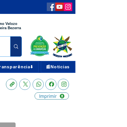
no Velozo
eira Bezerra
ransparência⬇️
📰Notícias
Imprimir