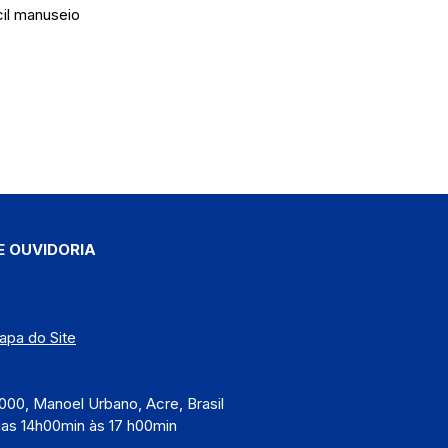
il manuseio
E OUVIDORIA
apa do Site
)
000, Manoel Urbano, Acre, Brasil
das 14h00min às 17 h00min