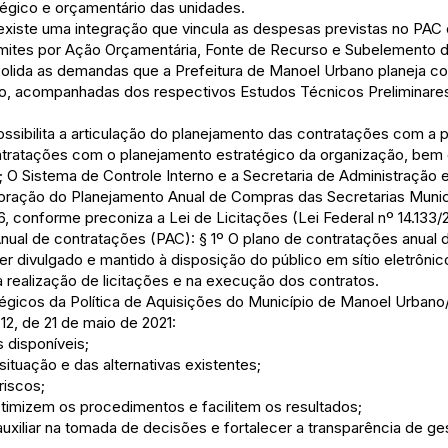
tégico e orçamentário das unidades.
xiste uma integração que vincula as despesas previstas no PAC 
imites por Ação Orçamentária, Fonte de Recurso e Subelemento 
ida as demandas que a Prefeitura de Manoel Urbano planeja con
o, acompanhadas dos respectivos Estudos Técnicos Preliminare
ssibilita a articulação do planejamento das contratações com a 
ontratações com o planejamento estratégico da organização, be
 O Sistema de Controle Interno e a Secretaria de Administração 
aboração do Planejamento Anual de Compras das Secretarias Munic
conforme preconiza a Lei de Licitações (Lei Federal nº 14.133/202
ual de contratações (PAC): § 1º O plano de contratações anual de
er divulgado e mantido à disposição do público em sítio eletrônico
 realização de licitações e na execução dos contratos.
égicos da Política de Aquisições do Município de Manoel Urbano
 12, de 21 de maio de 2021:
 disponíveis;
 situação e das alternativas existentes;
riscos;
otimizem os procedimentos e facilitem os resultados;
uxiliar na tomada de decisões e fortalecer a transparência de g