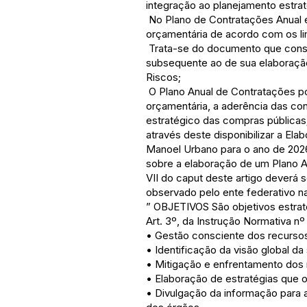
integração ao planejamento estra
No Plano de Contratações Anual e
orçamentária de acordo com os l
Trata-se do documento que consol
subsequente ao de sua elaboraçã
Riscos;
O Plano Anual de Contratações po
orçamentária, a aderência das c
estratégico das compras públicas;
através deste disponibilizar a El
Manoel Urbano para o ano de 2026, 
sobre a elaboração de um Plano An
VII do caput deste artigo deverá s
observado pelo ente federativo na
” OBJETIVOS São objetivos estrat
Art. 3º, da Instrução Normativa nº
• Gestão consciente dos recursos
• Identificação da visão global da
• Mitigação e enfrentamento dos 
• Elaboração de estratégias que 
• Divulgação da informação para a