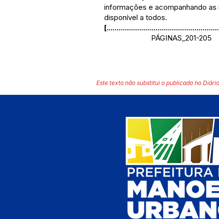
informações e acompanhando as in
disponível a todos.
[.........................................................
PÁGINAS_201-205
Este texto não substitui o publicado no Diário