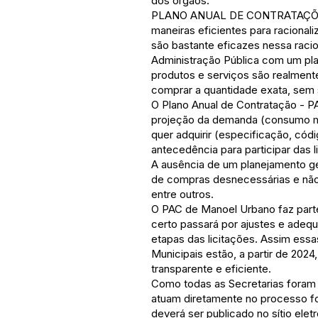
dos órgãos.
PLANO ANUAL DE CONTRATAÇÕES No 
maneiras eficientes para racional
são bastante eficazes nessa racio
Administração Pública com um pla
produtos e serviços são realmente
comprar a quantidade exata, sem 
O Plano Anual de Contratação - 
projeção da demanda (consumo mé
quer adquirir (especificação, cód
antecedência para participar das 
A ausência de um planejamento ge
de compras desnecessárias e não p
entre outros.
O PAC de Manoel Urbano faz parte
certo passará por ajustes e adeq
etapas das licitações. Assim ess
Municipais estão, a partir de 202
transparente e eficiente.
Como todas as Secretarias foram 
atuam diretamente no processo fo
deverá ser publicado no sítio ele