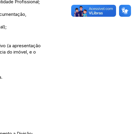
tidade Profissional;
ocumentação,
al);
tivo (a apresentação
ia do imóvel, e o
a.
mento a Divisão;