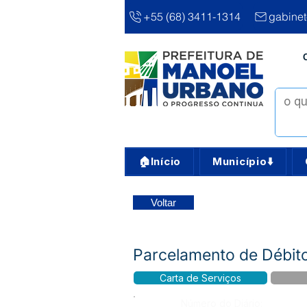
+55 (68) 3411-1314
gabine
🏠Início
Município⬇️
Voltar
Parcelamento de Débit
Carta de Serviços
Número do Diário: