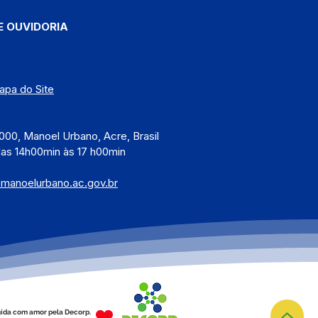
E OUVIDORIA
apa do Site
)
000, Manoel Urbano, Acre, Brasil
das 14h00min às 17 h00min
@manoelurbano.ac.gov.br
ída com amor pela Decorp.