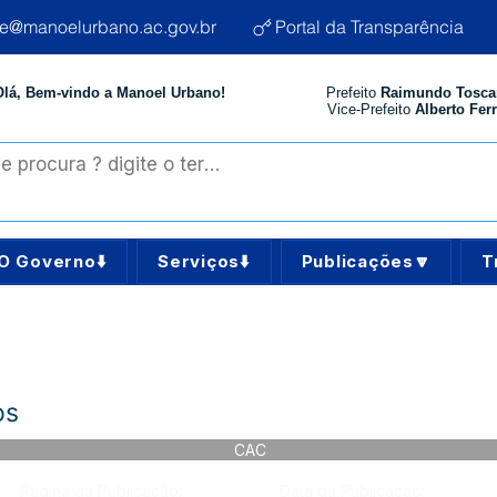
te@manoelurbano.ac.gov.br
Portal da Transparência
Olá, Bem-vindo a Manoel Urbano!
Prefeito
Raimundo Tosca
Vice-Prefeito
Alberto Ferr
O Governo⬇️
Serviços⬇️
Publicações🔽
T
os
CAC
Página da Publicação:
Data da Publicação: