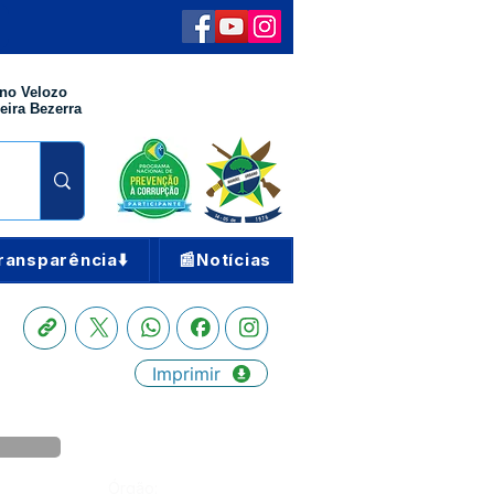
no Velozo
eira Bezerra
ransparência⬇️
📰Notícias
Imprimir
Órgão: