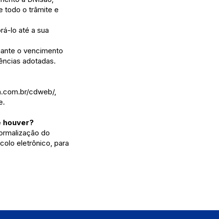
 todo o trâmite e
á-lo até a sua
diante o vencimento
ências adotadas.
a.com.br/cdweb/,
e.
e houver?
ormalização do
olo eletrônico, para