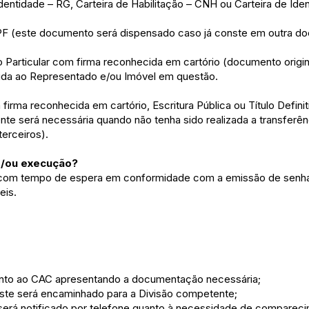
entidade – RG, Carteira de Habilitação – CNH ou Carteira de Iden
PF (este documento será dispensado caso já conste em outra d
Particular com firma reconhecida em cartório (documento origin
da ao Representado e/ou Imóvel em questão.
rma reconhecida em cartório, Escritura Pública ou Título Defini
 será necessária quando não tenha sido realizada a transferênc
erceiros).
e/ou execução?
, com tempo de espera em conformidade com a emissão de senh
eis.
o junto ao CAC apresentando a documentação necessária;
ste será encaminhado para a Divisão competente;
será notificado por telefone quanto à necessidade de compareci