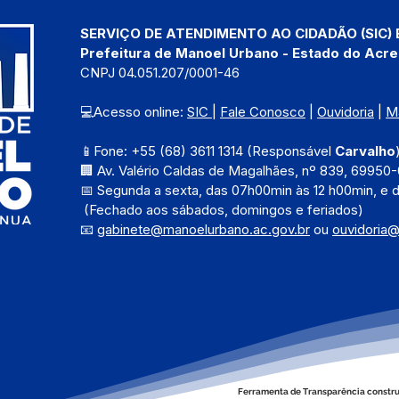
SERVIÇO DE ATENDIMENTO AO CIDADÃO (SIC) 
Prefeitura de Manoel Urbano - Estado do Acre
CNPJ 04.051.207/0001-46
💻Acesso online: 
SIC 
| 
Fale Conosco
 | 
Ouvidoria
 | 
M
📱Fone: +55 (68) 3611 1314 (Responsável 
Carvalho
🏢 Av. Valério Caldas de Magalhães, nº 839, 69950-
📅 Segunda a sexta, das 
07h00min às 12 h00min, e 
 (Fechado aos sábados, domingos e feriados)
📧 
gabinete@manoelurbano.ac.gov.br
ou 
ouvidoria
Ferramenta de Transparência constru