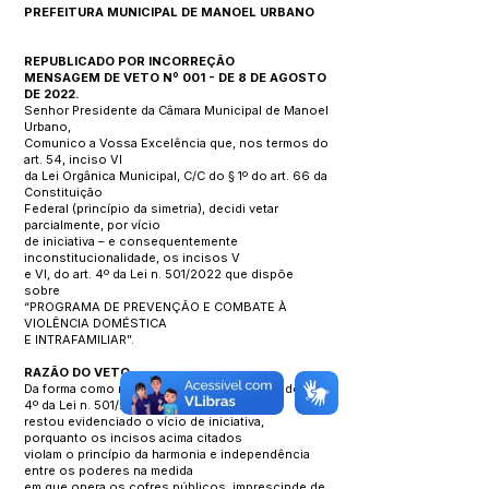
PREFEITURA MUNICIPAL DE MANOEL URBANO
REPUBLICADO POR INCORREÇÃO
MENSAGEM DE VETO Nº 001 - DE 8 DE AGOSTO
DE 2022.
Senhor Presidente da Câmara Municipal de Manoel
Urbano,
Comunico a Vossa Excelência que, nos termos do
art. 54, inciso VI
da Lei Orgânica Municipal, C/C do § 1º do art. 66 da
Constituição
Federal (princípio da simetria), decidi vetar
parcialmente, por vício
de iniciativa – e consequentemente
inconstitucionalidade, os incisos V
e VI, do art. 4º da Lei n. 501/2022 que dispõe
sobre
“PROGRAMA DE PREVENÇÃO E COMBATE À
VIOLÊNCIA DOMÉSTICA
E INTRAFAMILIAR”.
RAZÃO DO VETO
Da forma como redigido, os incisos V e VI, do art.
4º da Lei n. 501/2022, ,
restou evidenciado o vício de iniciativa,
porquanto os incisos acima citados
violam o princípio da harmonia e independência
entre os poderes na medida
em que onera os cofres públicos, imprescinde de