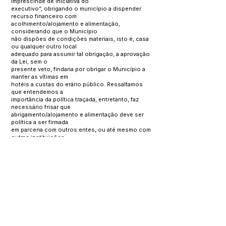
imprescinde de iniciativa do
executivo”, obrigando o município a dispender
recurso financeiro com
acolhimento/alojamento e alimentação,
considerando que o Município
não dispões de condições materiais, isto é, casa
ou qualquer outro local
adequado para assumir tal obrigação, a aprovação
da Lei, sem o
presente veto, findaria por obrigar o Município a
manter as vítimas em
hotéis a custas do erário público. Ressaltamos
que entendemos a
importância da política traçada, entretanto, faz
necessário frisar que
abrigamento/alojamento e alimentação deve ser
política a ser firmada
em parceria com outros entes, ou até mesmo com
outras instituições
com finalidade voltada para o tema de que trata a
presente lei.
Essa, Senhor Presidente, a razão que me levou a
vetar o projeto em causa,
a qual ora submeto à elevada apreciação dessa
Casa Legislativa Municipal.
GABINETE DO PREFEITO, MANOEL URBANO –
ACRE, 8 DE AGOSTO DE 2022.