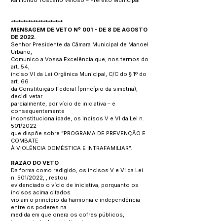
Raimundo Toscano Veloso – Prefeito Municipal
*********************
MENSAGEM DE VETO Nº 001 - DE 8 DE AGOSTO
DE 2022.
Senhor Presidente da Câmara Municipal de Manoel
Urbano,
Comunico a Vossa Excelência que, nos termos do
art. 54,
inciso VI da Lei Orgânica Municipal, C/C do § 1º do
art. 66
da Constituição Federal (princípio da simetria),
decidi vetar
parcialmente, por vício de iniciativa – e
consequentemente
inconstitucionalidade, os incisos V e VI da Lei n.
501/2022
que dispõe sobre “PROGRAMA DE PREVENÇÃO E
COMBATE
À VIOLÊNCIA DOMÉSTICA E INTRAFAMILIAR”.
RAZÃO DO VETO
Da forma como redigido, os incisos V e VI da Lei
n. 501/2022, , restou
evidenciado o vício de iniciativa, porquanto os
incisos acima citados
violam o princípio da harmonia e independência
entre os poderes na
medida em que onera os cofres públicos,