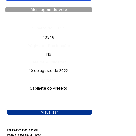
Mensagem de Veto
Número do Diário:
13346
Página da Publicação:
116
Data da Publicação:
10 de agosto de 2022
Órgão:
Gabinete do Prefeito
Visualizar
ESTADO DO ACRE
PODER EXECUTIVO