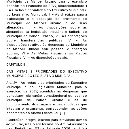
Município de Manoel Urbano para o exercício
econômico-financeiro de 2027, compreendendo: I
– As metas e prioridades do Executivo Municipal e
do Legislativo Municipal; II – As diretrizes para a
elaboração e a execução do orçamento do
Município de Manoel Urbano e de suas
alterações; III – As disposições sobre as
alterações da legislação tributária e tarifária do
Município de Manoel Urbano; IV – As orientações
sobre transferências públicas; V – As
disposições relativas às despesas do Município
de Manoel Urbano com pessoal e encargos
sociais; VI – As Metas Fiscais e os Riscos
Fiscais; e, VII – As disposições gerais.
CAPÍTULO II
DAS METAS E PRIORIDADES DO EXECUTIVO
MUNICIPAL E DO LEGISLATIVO MUNICIPAL
Art. 2º - As metas e as prioridades do Executivo
Municipal e do Legislativo Municipal para o
exercício de 2027, atendidas as despesas que
constituem obrigação constitucional ou legal do
Município de Manoel Urbano e as de
funcionamento dos órgãos e das entidades que
integram o orçamento, correspondem às ações
constantes do Anexo I desta Lei. [...]
[Conteúdo integral omitido para brevidade devido
ao volume, mas o ato termina no Art. 54 assinado
pelo Prefeito em 03 de Julho de 2026 na página