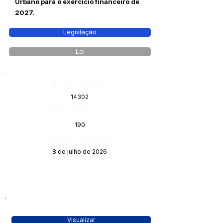
Urbano para o exercício financeiro de
2027.
Legislação
Lei
Número do Diário:
14302
Página da Publicação:
190
Data da Publicação:
8 de julho de 2026
Órgão:
Visualizar