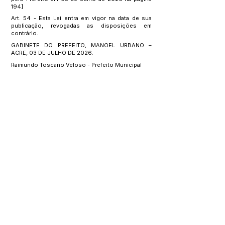
194]
Art. 54 - Esta Lei entra em vigor na data de sua
publicação, revogadas as disposições em
contrário.
GABINETE DO PREFEITO, MANOEL URBANO –
ACRE, 03 DE JULHO DE 2026.
Raimundo Toscano Veloso - Prefeito Municipal
Este texto não substitui o publicado no Diário Oficial, mas
facilita a pesquisa para localizar a publicação oficial.
SERVIÇO DE ATENDIMENTO AO 