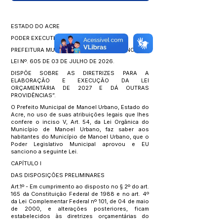
ESTADO DO ACRE
PODER EXECUTIVO
PREFEITURA MUNICIPAL DE MANOEL URBANO
LEI Nº. 605 DE 03 DE JULHO DE 2026.
DISPÕE SOBRE AS DIRETRIZES PARA A
ELABORAÇÃO E EXECUÇÃO DA LEI
ORÇAMENTÁRIA DE 2027 E DÁ OUTRAS
PROVIDÊNCIAS”.
O Prefeito Municipal de Manoel Urbano, Estado do
Acre, no uso de suas atribuições legais que lhes
confere o inciso V, Art. 54, da Lei Orgânica do
Município de Manoel Urbano, faz saber aos
habitantes do Município de Manoel Urbano, que o
Poder Legislativo Municipal aprovou e EU
sanciono a seguinte Lei.
CAPÍTULO I
DAS DISPOSIÇÕES PRELIMINARES
Art.1º - Em cumprimento ao disposto no § 2º do art.
165 da Constituição Federal de 1988 e no art. 4º
da Lei Complementar Federal nº 101, de 04 de maio
de 2000, e alterações posteriores, ficam
estabelecidos às diretrizes orçamentárias do