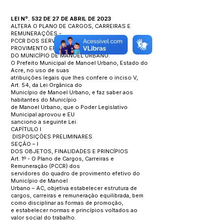
LEI Nº. 532 DE 27 DE ABRIL DE 2023
ALTERA O PLANO DE CARGOS, CARREIRAS E
REMUNERAÇÕES -
PCCR DOS SERVIDORES DO QUADRO DE
PROVIMENTO EFETIVO
DO MUNICÍPIO DE MANOEL URBANO.
O Prefeito Municipal de Manoel Urbano, Estado do
Acre, no uso de suas
atribuições legais que lhes confere o inciso V,
Art. 54, da Lei Orgânica do
Município de Manoel Urbano, e faz saber aos
habitantes do Município
de Manoel Urbano, que o Poder Legislativo
Municipal aprovou e EU
sanciono a seguinte Lei.
CAPÍTULO I
DISPOSIÇÕES PRELIMINARES
SEÇÃO – I
DOS OBJETOS, FINALIDADES E PRINCÍPIOS
Art. 1º - O Plano de Cargos, Carreiras e
Remuneração (PCCR) dos
servidores do quadro de provimento efetivo do
Município de Manoel
Urbano – AC, objetiva estabelecer estrutura de
cargos, carreiras e remuneração equilibrada, bem
como disciplinar as formas de promoção,
e estabelecer normas e princípios voltados ao
valor social do trabalho.