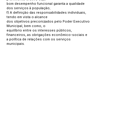
bom desempenho funcional garanta a qualidade
dos serviços à população;
f) A definição das responsabilidades individuais,
tendo em vista o alcance
dos objetivos preconizados pelo Poder Executivo
Municipal, bem como, o
equilíbrio entre os interesses públicos,
financeiros, as obrigações econômico-sociais e
a política de relações com os serviços
municipais.
Este texto não substitui o publicado no Diário Oficial, mas
facilita a pesquisa para localizar a publicação oficial.