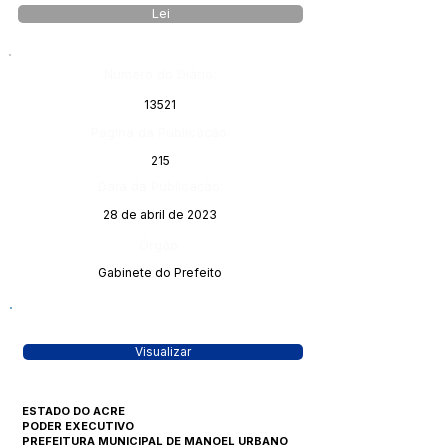
Lei
Número do Diário:
13521
Página da Publicação:
215
Data da Publicação:
28 de abril de 2023
Órgão:
Gabinete do Prefeito
Visualizar
ESTADO DO ACRE
PODER EXECUTIVO
PREFEITURA MUNICIPAL DE MANOEL URBANO