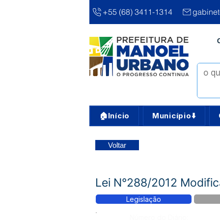
+55 (68) 3411-1314
gabine
🏠Início
Município⬇️
Voltar
Lei N°288/2012 Modifica
Legislação
Número do Diário: