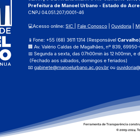
Prefeitura de Manoel Urbano - Estado do Acre
CNPJ 04.051.207/0001-46
💻Acesso online: 
SIC 
| 
Fale Conosco
 | 
Ouvidoria
 | 
M
📱Fone: +55 (68) 3611 1314 (Responsável 
Carvalho
🏢 Av. Valério Caldas de Magalhães, nº 839, 69950-
📅 Segunda a sexta, das 
07h00min às 12 h00min, e 
 (Fechado aos sábados, domingos e feriados)
📧 
gabinete@manoelurbano.ac.gov.br
ou 
ouvidoria
Ferramenta de Transparência constru
© 2009-2024. To