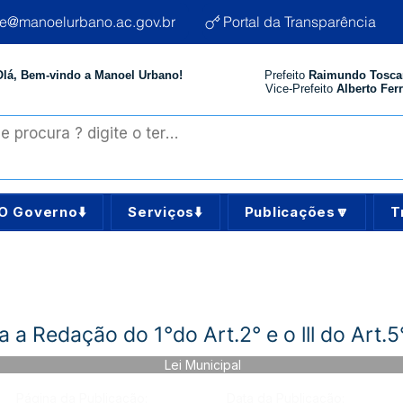
te@manoelurbano.ac.gov.br
Portal da Transparência
Olá, Bem-vindo a Manoel Urbano!
Prefeito
Raimundo Tosca
Vice-Prefeito
Alberto Ferr
O Governo⬇️
Serviços⬇️
Publicações🔽
T
 a Redação do 1°do Art.2° e o lll do Art.5
Lei Municipal
Página da Publicação:
Data da Publicação: