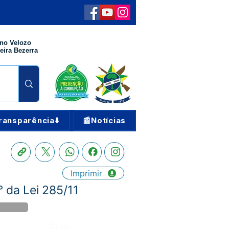
no Velozo
eira Bezerra
ransparência⬇️
📰Notícias
Imprimir
° da Lei 285/11
Órgão: