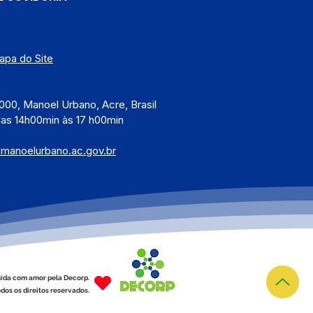
apa do Site
)
000, Manoel Urbano, Acre, Brasil
das 14h00min às 17 h00min
@manoelurbano.ac.gov.br
ída com amor pela Decorp.
dos os direitos reservados.